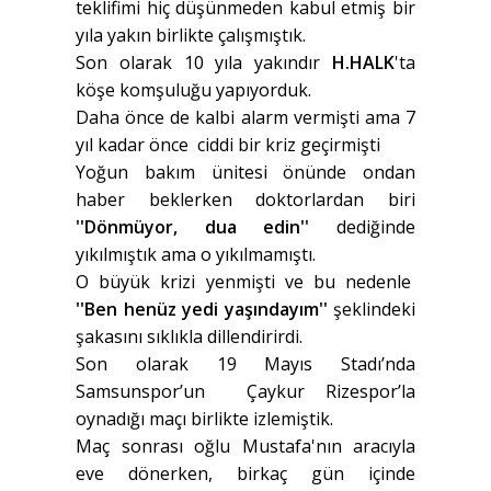
teklifimi hiç düşünmeden kabul etmiş bir
yıla yakın birlikte çalışmıştık.
Son olarak 10 yıla yakındır
H.HALK
'ta
köşe komşuluğu yapıyorduk.
Daha önce de kalbi alarm vermişti ama 7
yıl kadar önce ciddi bir kriz geçirmişti
Yoğun bakım ünitesi önünde ondan
haber beklerken doktorlardan biri
''Dönmüyor, dua edin''
dediğinde
yıkılmıştık ama o yıkılmamıştı.
O büyük krizi yenmişti ve bu nedenle
''Ben henüz yedi yaşındayım''
şeklindeki
şakasını sıklıkla dillendirirdi.
Son olarak 19 Mayıs Stadı’nda
Samsunspor’un Çaykur Rizespor’la
oynadığı maçı birlikte izlemiştik.
Maç sonrası oğlu Mustafa'nın aracıyla
eve dönerken, birkaç gün içinde