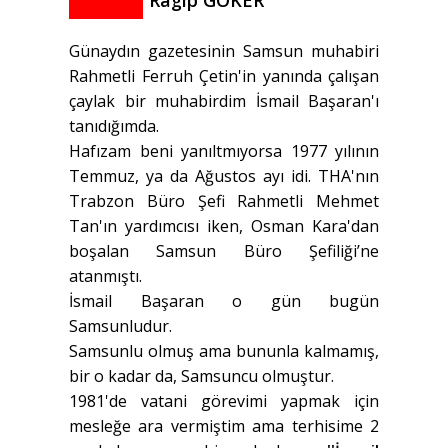
Ragıp GÖKER
Günaydın gazetesinin Samsun muhabiri
Rahmetli Ferruh Çetin'in yanında çalışan
çaylak bir muhabirdim İsmail Başaran'ı
tanıdığımda.
Hafızam beni yanıltmıyorsa 1977 yılının
Temmuz, ya da Ağustos ayı idi. THA'nın
Trabzon Büro Şefi Rahmetli Mehmet
Tan'ın yardımcısı iken, Osman Kara'dan
boşalan Samsun Büro Şefiliği’ne
atanmıştı.
İsmail Başaran o gün bugün
Samsunludur.
Samsunlu olmuş ama bununla kalmamış,
bir o kadar da, Samsuncu olmuştur.
1981'de vatani görevimi yapmak için
mesleğe ara vermiştim ama terhisime 2