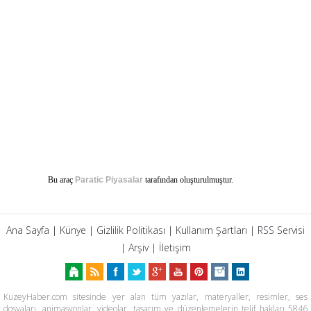
Bu araç
Paratic Piyasalar
tarafından oluşturulmuştur.
Ana Sayfa
|
Künye
|
Gizlilik Politikası
|
Kullanım Şartları
|
RSS Servisi
|
Arşiv
|
İletişim
KuzeyHaber.com sitesinde yer alan tüm yazılar, materyaller, resimler, ses
dosyaları, animasyonlar, videolar, tasarım ve düzenlemelerin telif hakları 5846