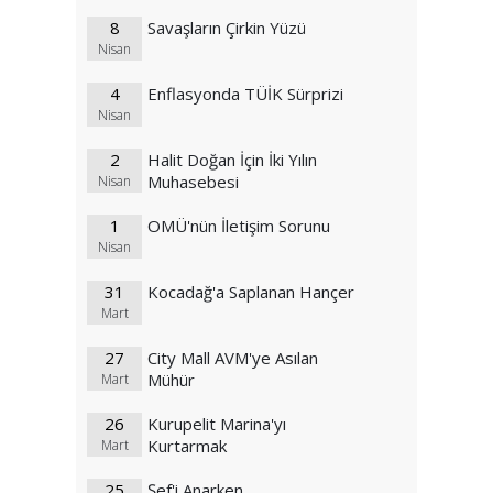
8
Savaşların Çirkin Yüzü
Nisan
4
Enflasyonda TÜİK Sürprizi
Nisan
2
Halit Doğan İçin İki Yılın
Muhasebesi
Nisan
1
OMÜ'nün İletişim Sorunu
Nisan
31
Kocadağ'a Saplanan Hançer
Mart
27
City Mall AVM'ye Asılan
Mühür
Mart
26
Kurupelit Marina'yı
Kurtarmak
Mart
25
Şef'i Anarken