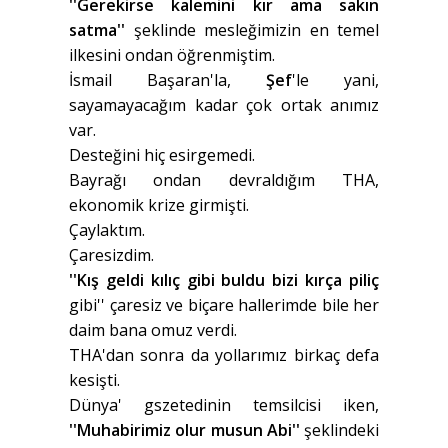
''Gerekirse kalemini kır ama sakın
satma''
şeklinde mesleğimizin en temel
ilkesini ondan öğrenmiştim.
İsmail Başaran'la,
Şef
'le yani,
sayamayacağım kadar çok ortak anımız
var.
Desteğini hiç esirgemedi.
Bayrağı ondan devraldığım THA,
ekonomik krize girmişti.
Çaylaktım.
Çaresizdim.
''Kış geldi kılıç gibi buldu bizi kırça piliç
gibi'' çaresiz ve biçare hallerimde bile her
daim bana omuz verdi.
THA'dan sonra da yollarımız birkaç defa
kesişti.
Dünya' gszetedinin temsilcisi iken,
''Muhabirimiz olur musun Abi''
şeklindeki