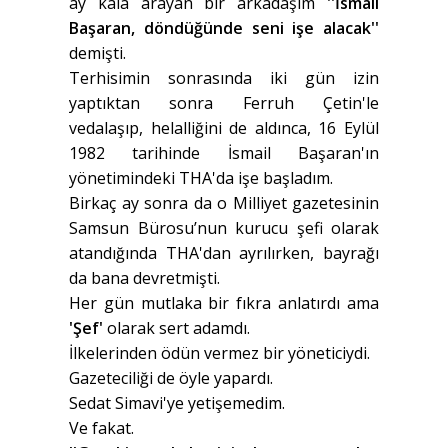
ay kala arayan bir arkadaşım
''İsmail
Başaran, döndüğünde seni işe alacak''
demişti.
Terhisimin sonrasında iki gün izin
yaptıktan sonra Ferruh Çetin'le
vedalaşıp, helalliğini de aldınca, 16 Eylül
1982 tarihinde İsmail Başaran'ın
yönetimindeki THA'da işe başladım.
Birkaç ay sonra da o Milliyet gazetesinin
Samsun Bürosu’nun kurucu şefi olarak
atandığında THA'dan ayrılırken, bayrağı
da bana devretmişti.
Her gün mutlaka bir fıkra anlatırdı ama
'Şef'
olarak sert adamdı.
İlkelerinden ödün vermez bir yöneticiydi.
Gazeteciliği de öyle yapardı.
Sedat Simavi'ye yetişemedim.
Ve fakat.