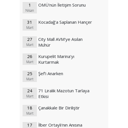
1
OMÜ'nün İletişim Sorunu
Nisan
31
Kocadağ'a Saplanan Hançer
Mart
27
City Mall AVM'ye Asılan
Mühür
Mart
26
Kurupelit Marina'yı
Kurtarmak
Mart
25
Şef'i Anarken
Mart
24
71 Liralık Mazotun Tarlaya
Etkisi
Mart
18
Çanakkale Bir Diriliştir
Mart
17
İlber Ortaylı'nın Anısına