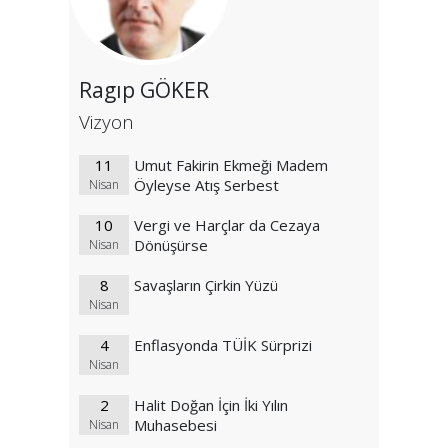
Ragıp GÖKER
Vizyon
11
Umut Fakirin Ekmeği Madem
Öyleyse Atış Serbest
Nisan
10
Vergi ve Harçlar da Cezaya
Dönüşürse
Nisan
8
Savaşların Çirkin Yüzü
Nisan
4
Enflasyonda TÜİK Sürprizi
Nisan
2
Halit Doğan İçin İki Yılın
Muhasebesi
Nisan