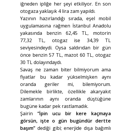
iğneden ipliğe her şeyi etkiliyor. En son
otogaza yaklaşık 4 lira zam yapıldı.
Yazının hazırlandığı sırada, eşel mobil
uygulamasına rağmen İstanbul Anadolu
yakasında benzin 62,45 TL, motorin
77,32 TL, otogaz ise 34,39 TL
seviyesindeydi. Oysa saldırıdan bir gün
önce benzin 57 TL, mazot 60 TL, otogaz
30 TL dolayındaydı.
Savaş ne zaman biter bilmiyorum ama
fiyatlar bu kadar yükselmişken aynı
oranda geriler mi, bilemiyorum.
Dilemekle birlikte, özellikle akaryakıt
zamlarının aynı oranda düştüğüne
bugüne kadar pek rastlamadık.
Şairin
“İpin ucu bir kere kaçmaya
görsün, işte o gün bugündür dertte
başım”
dediği gibi; enerjide dışa bağımlı