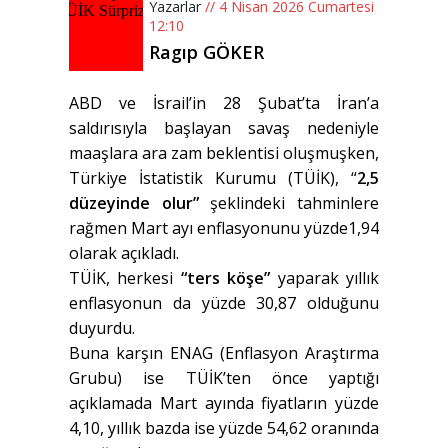
Yazarlar
// 4 Nisan 2026 Cumartesi
12:10
Ragıp GÖKER
ABD ve İsrail’in 28 Şubat’ta İran’a
saldırısıyla başlayan savaş nedeniyle
maaşlara ara zam beklentisi oluşmuşken,
Türkiye İstatistik Kurumu (TÜİK), “
2,5
düzeyinde olur”
şeklindeki tahminlere
rağmen Mart ayı enflasyonunu yüzde1,94
olarak açıkladı.
TÜİK, herkesi
“ters köşe”
yaparak yıllık
enflasyonun da yüzde 30,87 olduğunu
duyurdu.
Buna karşın ENAG (Enflasyon Araştırma
Grubu) ise TÜİK’ten önce yaptığı
açıklamada Mart ayında fiyatların yüzde
4,10, yıllık bazda ise yüzde 54,62 oranında