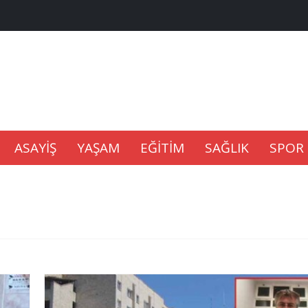
na Kaldıramaz
lu’nda
Gıdası Geliyor
ASAYİŞ
YAŞAM
EĞİTİM
SAĞLIK
SPOR
epkisi