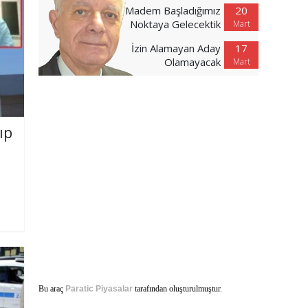
Madem Başladığımız
20
Noktaya Gelecektik
Mart
İzin Alamayan Aday
17
Olamayacak
Mart
ıp
Bu araç
Paratic Piyasalar
tarafından oluşturulmuştur.