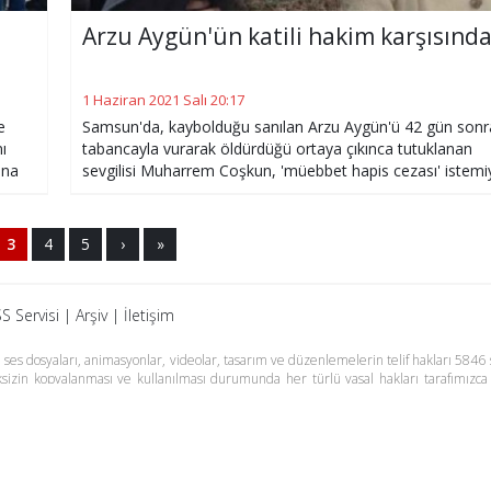
Arzu Aygün'ün katili hakim karşısınd
1 Haziran 2021 Salı 20:17
e
Samsun'da, kaybolduğu sanılan Arzu Aygün'ü 42 gün sonr
ı
tabancayla vurarak öldürdüğü ortaya çıkınca tutuklanan
ına
sevgilisi Muharrem Coşkun, 'müebbet hapis cezası' istemi
yargılandığı davada, ilk kez çıktığı hakim karşısında cinayet
anını anlattı.
3
4
5
›
»
S Servisi
|
Arşiv
|
İletişim
es dosyaları, animasyonlar, videolar, tasarım ve düzenlemelerin telif hakları 5846 s
meksizin kopyalanması ve kullanılması durumunda her türlü yasal hakları tarafımızca
m Basın Meslek İlkelerine uymaya söz vermiştir. Web Sitemiz dışında farklı sitel
adır.
Samsun Haber
Foto Galeri
Yazarlar
RSS Ser