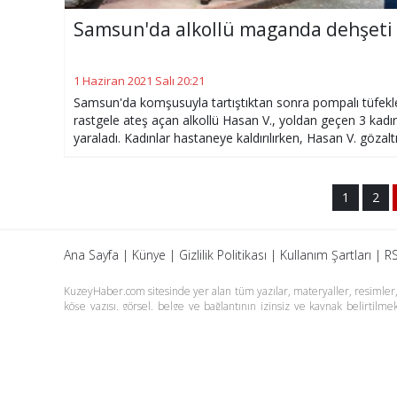
Samsun'da alkollü maganda dehşeti
1 Haziran 2021 Salı 20:21
Samsun'da komşusuyla tartıştıktan sonra pompalı tüfekl
rastgele ateş açan alkollü Hasan V., yoldan geçen 3 kadın
yaraladı. Kadınlar hastaneye kaldırılırken, Hasan V. gözalt
alındı.
1
2
Ana Sayfa
|
Künye
|
Gizlilik Politikası
|
Kullanım Şartları
|
RS
KuzeyHaber.com sitesinde yer alan tüm yazılar, materyaller, resimler, s
köşe yazısı, görsel, belge ve bağlantının izinsiz ve kaynak belirtil
yazılarına yapılan yorumlardan yazarları sorumludur. KuzeyHaber.co
tutulamaz. KuzeyHaber.com sadece internet üzerinden yayın yapmakt
Günün Haberleri
Manşet Haberler