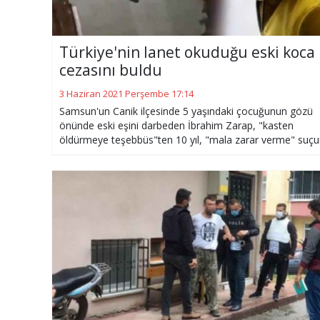
Türkiye'nin lanet okuduğu eski koca
cezasını buldu
3 Haziran 2021 Perşembe 17:14
Samsun'un Canik ilçesinde 5 yaşındaki çocuğunun gözü
önünde eski eşini darbeden İbrahim Zarap, "kasten
öldürmeye teşebbüs"ten 10 yıl, "mala zarar verme" suç
da 4 ay olmak üzere 10 yıl 4 ay hapis cezasına çarptırıldı.