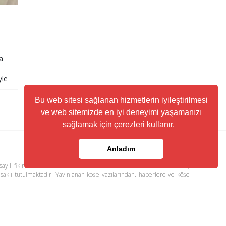
a
a
yle
Bu web sitesi sağlanan hizmetlerin iyileştirilmesi
ve web sitemizde en iyi deneyimi yaşamanızı
sağlamak için çerezleri kullanır.
Anladım
ayılı fikir ve sanat eserleri kanunu ile korunmaktadır. Her türlü haber,
 saklı tutulmaktadır. Yayınlanan köşe yazılarından, haberlere ve köşe
ere yönlendiren linklerin içeriklerinden www.kuzeyhaber.com sorumlu
visi
Trafik ve Yol Durumu