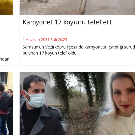
Kamyonet 17 koyunu telef etti
1 Haziran 2021 Salı 20:23
Samsun'un Vezirköprü ilçesinde kamyonetin çarptığı sürü
bulunan 17 koyun telef oldu.
undan