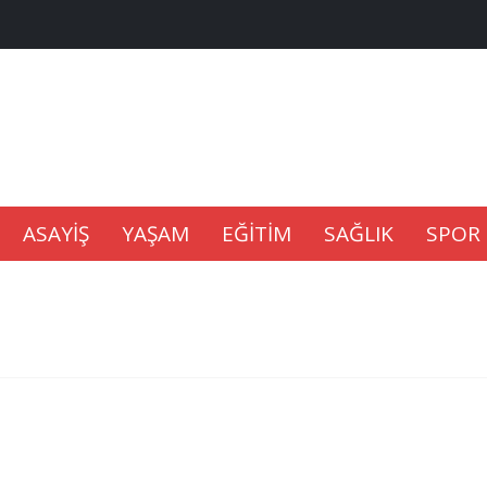
na Kaldıramaz
lu’nda
ASAYİŞ
YAŞAM
EĞİTİM
SAĞLIK
SPOR
Gıdası Geliyor
epkisi