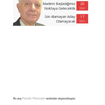
Madem Başladığımız
20
Noktaya Gelecektik
Mart
İzin Alamayan Aday
17
Olamayacak
Mart
Bu araç
Paratic Piyasalar
tarafından oluşturulmuştur.