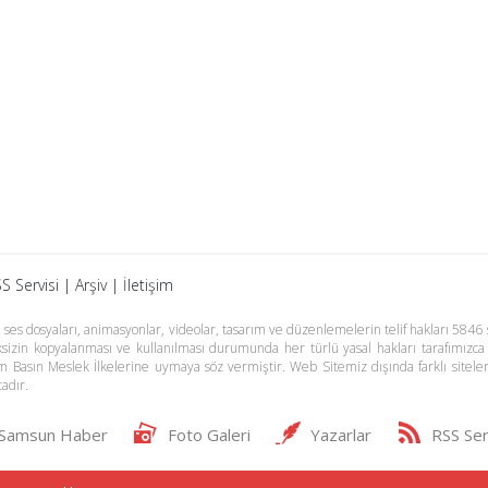
S Servisi
|
Arşiv
|
İletişim
es dosyaları, animasyonlar, videolar, tasarım ve düzenlemelerin telif hakları 5846 s
meksizin kopyalanması ve kullanılması durumunda her türlü yasal hakları tarafımızca
m Basın Meslek İlkelerine uymaya söz vermiştir. Web Sitemiz dışında farklı sitel
adır.
Samsun Haber
Foto Galeri
Yazarlar
RSS Ser