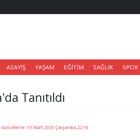
na Kaldıramaz
lu’nda
Gıdası Geliyor
ASAYİŞ
YAŞAM
EĞİTİM
SAĞLIK
SPOR
'da Tanıtıldı
epkisi
/ Güncelleme: 19 Mart 2025 Çarşamba 22:16