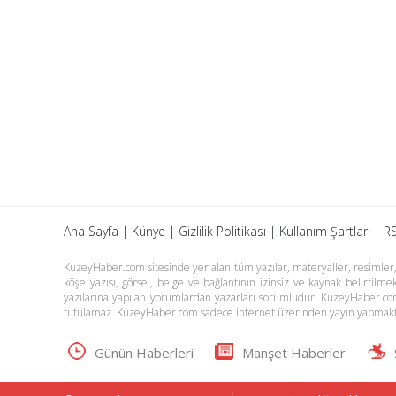
Ana Sayfa
|
Künye
|
Gizlilik Politikası
|
Kullanım Şartları
|
RS
KuzeyHaber.com sitesinde yer alan tüm yazılar, materyaller, resimler, s
köşe yazısı, görsel, belge ve bağlantının izinsiz ve kaynak belirtil
yazılarına yapılan yorumlardan yazarları sorumludur. KuzeyHaber.co
tutulamaz. KuzeyHaber.com sadece internet üzerinden yayın yapmakt
Günün Haberleri
Manşet Haberler