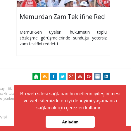
Memurdan Zam Teklifine Red
Memur-Sen üyeleri, hükümetin toplu
sözleşme görüşmelerinde sunduğu yetersiz
zam teklifini reddetti.
ayılı fikir ve sanat eserleri kanunu ile korunmaktadır. Her türlü haber,
 saklı tutulmaktadır. Yayınlanan köşe yazılarından, haberlere ve köşe
Bu web sitesi sağlanan hizmetlerin iyileştirilmesi
ere yönlendiren linklerin içeriklerinden www.kuzeyhaber.com sorumlu
ve web sitemizde en iyi deneyimi yaşamanızı
sağlamak için çerezleri kullanır.
visi
Trafik ve Yol Durumu
Anladım