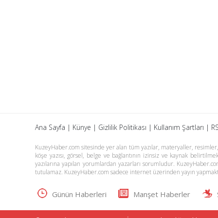
Ana Sayfa
|
Künye
|
Gizlilik Politikası
|
Kullanım Şartları
|
RS
KuzeyHaber.com sitesinde yer alan tüm yazılar, materyaller, resimler, s
köşe yazısı, görsel, belge ve bağlantının izinsiz ve kaynak belirtil
yazılarına yapılan yorumlardan yazarları sorumludur. KuzeyHaber.co
tutulamaz. KuzeyHaber.com sadece internet üzerinden yayın yapmakt
Günün Haberleri
Manşet Haberler