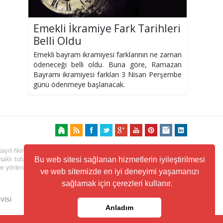
Emekli İkramiye Fark Tarihleri
Belli Oldu
Emekli bayram ikramiyesi farklarının ne zaman
ödeneceği belli oldu. Buna göre, Ramazan
Bayramı ikramiyesi farkları 3 Nisan Perşembe
günü ödenmeye başlanacak.
ayılı fikir ve sanat eserleri kanunu ile korunmaktadır. Her türlü haber,
 saklı tutulmaktadır. Yayınlanan köşe yazılarından, haberlere ve köşe
Bu web sitesi sağlanan hizmetlerin iyileştirilmesi
ere yönlendiren linklerin içeriklerinden www.kuzeyhaber.com sorumlu
ve web sitemizde en iyi deneyimi yaşamanızı
sağlamak için çerezleri kullanır.
visi
Trafik ve Yol Durumu
Anladım