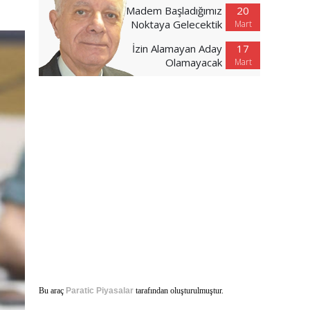
Madem Başladığımız
20
Noktaya Gelecektik
Mart
İzin Alamayan Aday
17
Olamayacak
Mart
Bu araç
Paratic Piyasalar
tarafından oluşturulmuştur.