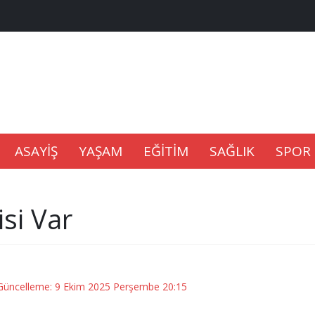
na Kaldıramaz
lu’nda
Gıdası Geliyor
ASAYİŞ
YAŞAM
EĞİTİM
SAĞLIK
SPOR
isi Var
epkisi
 Güncelleme: 9 Ekim 2025 Perşembe 20:15