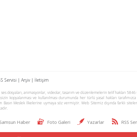
S Servisi
|
Arşiv
|
İletişim
es dosyaları, animasyonlar, videolar, tasarım ve düzenlemelerin telif hakları 5846 s
meksizin kopyalanması ve kullanılması durumunda her türlü yasal hakları tarafımızca
m Basın Meslek İlkelerine uymaya söz vermiştir. Web Sitemiz dışında farklı sitel
adır.
Samsun Haber
Foto Galeri
Yazarlar
RSS Ser