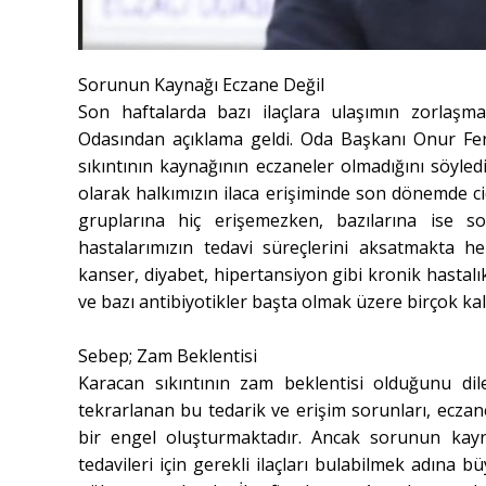
Sorunun Kaynağı Eczane Değil
Son haftalarda bazı ilaçlara ulaşımın zorlaşm
Odasından açıklama geldi. Oda Başkanı Onur Fe
sıkıntının kaynağının eczaneler olmadığını söyled
olarak halkımızın ilaca erişiminde son dönemde cid
gruplarına hiç erişemezken, bazılarına ise s
hastalarımızın tedavi süreçlerini aksatmakta h
kanser, diyabet, hipertansiyon gibi kronik hastalıkl
ve bazı antibiyotikler başta olmak üzere birçok ka
Sebep; Zam Beklentisi
Karacan sıkıntının zam beklentisi olduğunu dile
tekrarlanan bu tedarik ve erişim sorunları, eczane
bir engel oluşturmaktadır. Ancak sorunun kaynağı
tedavileri için gerekli ilaçları bulabilmek adına 