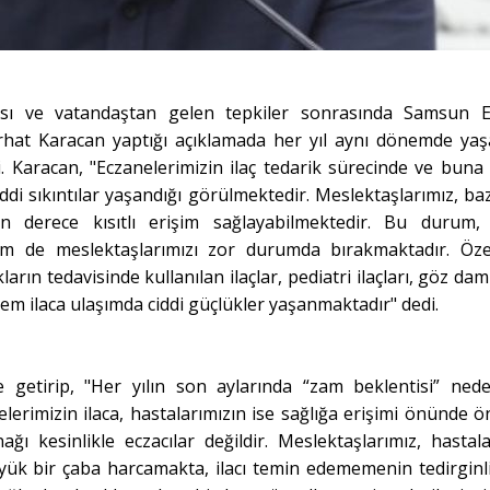
ası ve vatandaştan gelen tepkiler sonrasında Samsun E
rhat Karacan yaptığı açıklamada her yıl aynı dönemde ya
i. Karacan, "Eczanelerimizin ilaç tedarik sürecinde ve buna 
di sıkıntılar yaşandığı görülmektedir. Meslektaşlarımız, bazı
on derece kısıtlı erişim sağlayabilmektedir. Bu durum
em de meslektaşlarımızı zor durumda bırakmaktadır. Özel
arın tedavisinde kullanılan ilaçlar, pediatri ilaçları, göz dam
lem ilaca ulaşımda ciddi güçlükler yaşanmaktadır" dedi.
 getirip, "Her yılın son aylarında “zam beklentisi” nede
lerimizin ilaca, hastalarımızın ise sağlığa erişimi önünde ö
 kesinlikle eczacılar değildir. Meslektaşlarımız, hastala
büyük bir çaba harcamakta, ilacı temin edememenin tedirginli