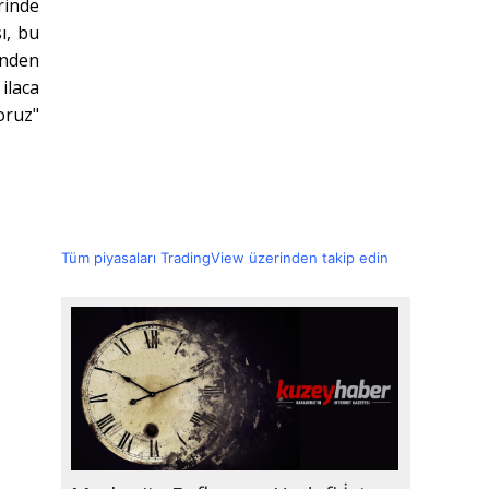
rinde
ı, bu
inden
ilaca
oruz"
Tüm piyasaları TradingView üzerinden takip edin