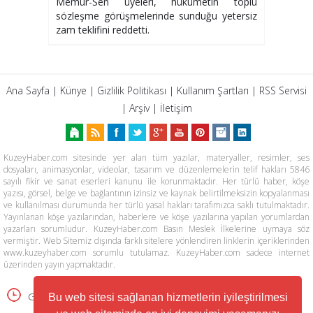
Memur-Sen üyeleri, hükümetin toplu
sözleşme görüşmelerinde sunduğu yetersiz
zam teklifini reddetti.
Ana Sayfa
|
Künye
|
Gizlilik Politikası
|
Kullanım Şartları
|
RSS Servisi
|
Arşiv
|
İletişim
KuzeyHaber.com sitesinde yer alan tüm yazılar, materyaller, resimler, ses
dosyaları, animasyonlar, videolar, tasarım ve düzenlemelerin telif hakları 5846
sayılı fikir ve sanat eserleri kanunu ile korunmaktadır. Her türlü haber, köşe
yazısı, görsel, belge ve bağlantının izinsiz ve kaynak belirtilmeksizin kopyalanması
ve kullanılması durumunda her türlü yasal hakları tarafımızca saklı tutulmaktadır.
Yayınlanan köşe yazılarından, haberlere ve köşe yazılarına yapılan yorumlardan
yazarları sorumludur. KuzeyHaber.com Basın Meslek İlkelerine uymaya söz
vermiştir. Web Sitemiz dışında farklı sitelere yönlendiren linklerin içeriklerinden
www.kuzeyhaber.com sorumlu tutulamaz. KuzeyHaber.com sadece internet
üzerinden yayın yapmaktadır.
Günün Haberleri
Manşet Haberler
Bu web sitesi sağlanan hizmetlerin iyileştirilmesi