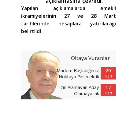
açıklamasına çevrildi.
Yapılan açıklamalarda emekli
ikramiyelerinin 27 ve 28 Mart
tarihlerinde hesaplara yatırılacağı
belirtildi
Oltaya Vuranlar
Madem Başladığımız
20
Noktaya Gelecektik
Mart
İzin Alamayan Aday
17
Olamayacak
Mart