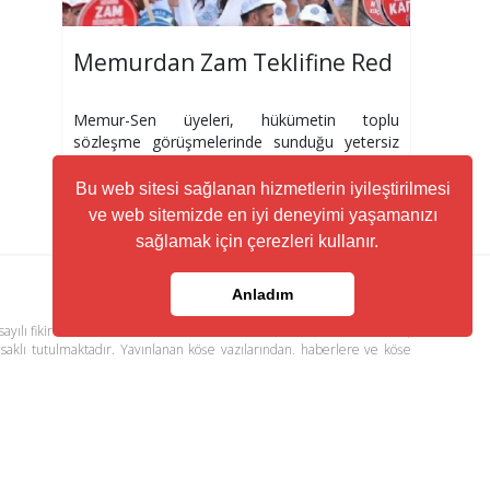
Memurdan Zam Teklifine Red
Memur-Sen üyeleri, hükümetin toplu
sözleşme görüşmelerinde sunduğu yetersiz
zam teklifini reddetti.
Bu web sitesi sağlanan hizmetlerin iyileştirilmesi
ve web sitemizde en iyi deneyimi yaşamanızı
sağlamak için çerezleri kullanır.
Anladım
ayılı fikir ve sanat eserleri kanunu ile korunmaktadır. Her türlü haber,
 saklı tutulmaktadır. Yayınlanan köşe yazılarından, haberlere ve köşe
ere yönlendiren linklerin içeriklerinden www.kuzeyhaber.com sorumlu
visi
Trafik ve Yol Durumu