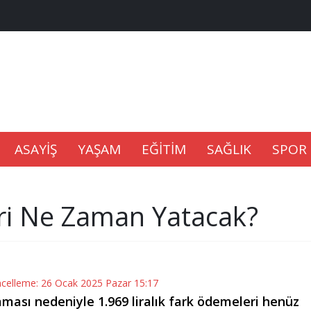
na Kaldıramaz
lu’nda
Gıdası Geliyor
ASAYİŞ
YAŞAM
EĞİTİM
SAĞLIK
SPOR
ri Ne Zaman Yatacak?
epkisi
ncelleme: 26 Ocak 2025 Pazar 15:17
sı nedeniyle 1.969 liralık fark ödemeleri henüz