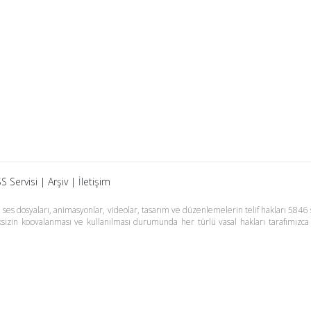
S Servisi
|
Arşiv
|
İletişim
es dosyaları, animasyonlar, videolar, tasarım ve düzenlemelerin telif hakları 5846 s
meksizin kopyalanması ve kullanılması durumunda her türlü yasal hakları tarafımızca
m Basın Meslek İlkelerine uymaya söz vermiştir. Web Sitemiz dışında farklı sitel
adır.
Samsun Haber
Foto Galeri
Yazarlar
RSS Ser