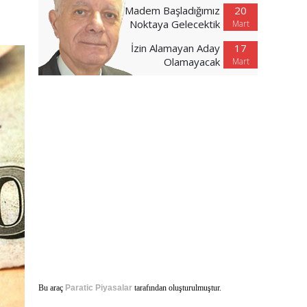
Madem Başladığımız
20
Noktaya Gelecektik
Mart
İzin Alamayan Aday
17
Olamayacak
Mart
Bu araç
Paratic Piyasalar
tarafından oluşturulmuştur.