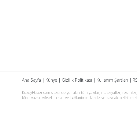
Ana Sayfa
|
Künye
|
Gizlilik Politikası
|
Kullanım Şartları
|
RS
KuzeyHaber.com sitesinde yer alan tüm yazılar, materyaller, resimler, s
köşe yazısı, görsel, belge ve bağlantının izinsiz ve kaynak belirtil
yazılarına yapılan yorumlardan yazarları sorumludur. KuzeyHaber.co
tutulamaz. KuzeyHaber.com sadece internet üzerinden yayın yapmakt
Günün Haberleri
Manşet Haberler