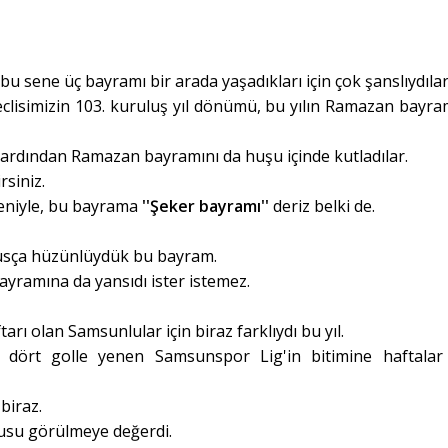
u sene üç bayramı bir arada yaşadıkları için çok şanslıydılar
clisimizin 103. kuruluş yıl dönümü, bu yılın Ramazan bayra
in ardından Ramazan bayramını da huşu içinde kutladılar.
rsiniz.
deniyle, bu bayrama
''Şeker bayramı''
deriz belki de.
usça hüzünlüydük bu bayram.
ramına da yansıdı ister istemez.
rı olan Samsunlular için biraz farklıydı bu yıl.
dört golle yenen Samsunspor Lig'in bitimine haftalar
biraz.
usu görülmeye değerdi.