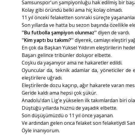
Samsunspor'un şampiyonluğu hak edilmiş bir başa
Kolay gibi öründü belki ama hiç kolay olmadı.
11 yıl önceki felaketten sonraki süreçte yaşananları
Son yıllarda ve hatta bu sezon başında özellikle el
''Bu futbolla şampiyon olunmaz''
diyen de vardı.
''Kim yaptı bu takımı?''
diyerek, camiayı eleştiri y
En çok da Başkan Yüksel Yıldırım eleştirilerin hede
Başarı gelince tribünler doluyor elbette.
Coşku da yaşanıyor ama ne hakaretler edildi.
Oyuncular da, teknik adamlar da, yöneticiler de 
eleştirilere uğradı.
Eleştirilerde dozu kaçırıp, ağır hakarete varan mesa
Geride kaldı ama hepsi çok şükür.
Anadolu'dan Lig'e yükselen ilk takımlardan biri o
Düştüğü yıllarda hüznü de yaşadık elbette.
Son düşüşümüzdü o 11 yıl önce yaşanan.
Ve ardından gelen onca felaket son felaketiydi S
Öyle inanıyorum.