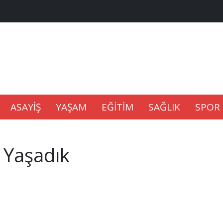
na Kaldıramaz
lu’nda
ASAYİŞ
YAŞAM
EĞİTİM
SAĞLIK
SPOR
Gıdası Geliyor
 Yaşadık
epkisi