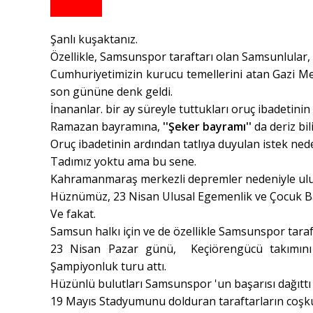
Şanlı kuşaktanız.
Özellikle, Samsunspor taraftarı olan Samsunlular, b
Cumhuriyetimizin kurucu temellerini atan Gazi Me
son gününe denk geldi.
İnananlar. bir ay süreyle tuttukları oruç ibadetin
Ramazan bayramına,
''Şeker bayramı''
da deriz bili
Oruç ibadetinin ardından tatlıya duyulan istek ne
Tadımız yoktu ama bu sene.
Kahramanmaraş merkezli depremler nedeniyle ul
Hüznümüz, 23 Nisan Ulusal Egemenlik ve Çocuk Bay
Ve fakat.
Samsun halkı için ve de özellikle Samsunspor tarafta
23 Nisan Pazar günü, Keçiörengücü takımını 
Şampiyonluk turu attı.
Hüzünlü bulutları Samsunspor 'un başarısı dağıttı 
19 Mayıs Stadyumunu dolduran taraftarların coşk