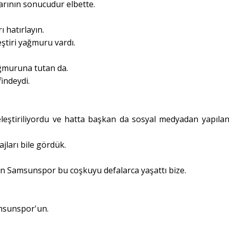
rının sonucudur elbette.
 hatırlayın.
eştiri yağmuru vardı.
ağmuruna tutan da.
findeydi.
eleştiriliyordu ve hatta başkan da sosyal medyadan yapılan
jları bile gördük.
lan Samsunspor bu coşkuyu defalarca yaşattı bize.
amsunspor'un.