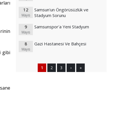
rları
12
Samsun'un Öngörüsüzlük ve
Stadyum Sorunu
Mayıs
9
Samsunspor'a Yeni Stadyum
rinin
Mayıs
8
Gazi Hastanesi Ve Bahçesi
Mayıs
i gibi
1
2
3
›
»
fsane