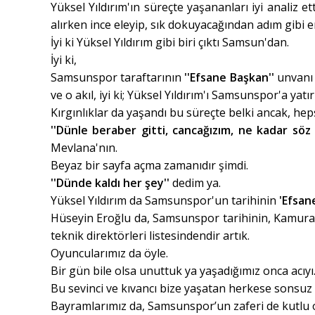
Yüksel Yıldırım'ın süreçte yaşananları iyi analiz 
alırken ince eleyip, sık dokuyacağından adım gibi 
İyi ki Yüksel Yıldırım gibi biri çıktı Samsun'dan.
İyi ki,
Samsunspor taraftarının
''Efsane Başkan''
unvanı 
ve o akıl, iyi ki; Yüksel Yıldırım'ı Samsunspor'a yatı
Kırgınlıklar da yaşandı bu süreçte belki ancak, heps
''Dünle beraber gitti, cancağızım, ne kadar söz
Mevlana'nın.
Beyaz bir sayfa açma zamanıdır şimdi.
''Dünde
kaldı her şey''
dedim ya.
Yüksel Yıldırım da Samsunspor'un tarihinin
'Efsane
Hüseyin Eroğlu da, Samsunspor tarihinin, Kamuran
teknik direktörleri listesindendir artık.
Oyuncularımız da öyle.
Bir gün bile olsa unuttuk ya yaşadığımız onca acıyı
Bu sevinci ve kıvancı bize yaşatan herkese sonsuz 
Bayramlarımız da, Samsunspor’un zaferi de kutlu 