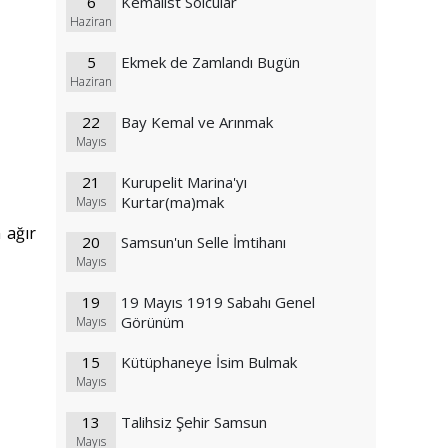
6
Kemalist Solcular
Haziran
5
Ekmek de Zamlandı Bugün
Haziran
22
Bay Kemal ve Arınmak
Mayıs
21
Kurupelit Marina'yı
Kurtar(ma)mak
Mayıs
 ağır
20
Samsun'un Selle İmtihanı
Mayıs
19
19 Mayıs 1919 Sabahı Genel
Görünüm
Mayıs
15
Kütüphaneye İsim Bulmak
Mayıs
13
Talihsiz Şehir Samsun
Mayıs