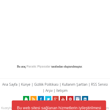
Bu araç
Paratic Piyasalar
tarafından oluşturulmuştur.
Ana Sayfa
|
Künye
|
Gizlilik Politikası
|
Kullanım Şartları
|
RSS Servisi
|
Arşiv
|
İletişim
Bu web sitesi sağlanan hizmetlerin iyileştirilmesi
KuzeyHaber.com sitesinde yer alan tüm yazılar, materyaller, resimler, ses