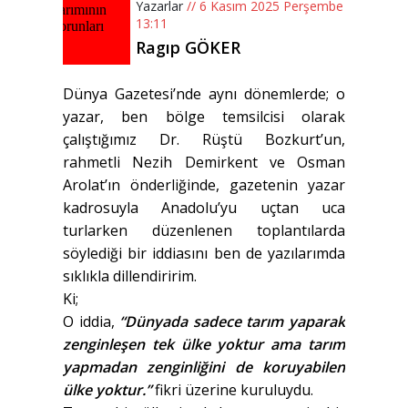
Yazarlar
// 6 Kasım 2025 Perşembe
13:11
Ragıp GÖKER
Dünya Gazetesi’nde aynı dönemlerde; o
yazar, ben bölge temsilcisi olarak
çalıştığımız Dr. Rüştü Bozkurt’un,
rahmetli Nezih Demirkent ve Osman
Arolat’ın önderliğinde, gazetenin yazar
kadrosuyla Anadolu’yu uçtan uca
turlarken düzenlenen toplantılarda
söylediği bir iddiasını ben de yazılarımda
sıklıkla dillendiririm.
Ki;
O iddia,
“Dünyada sadece tarım yaparak
zenginleşen tek ülke yoktur ama tarım
yapmadan zenginliğini de koruyabilen
ülke yoktur.”
fikri üzerine kuruluydu.