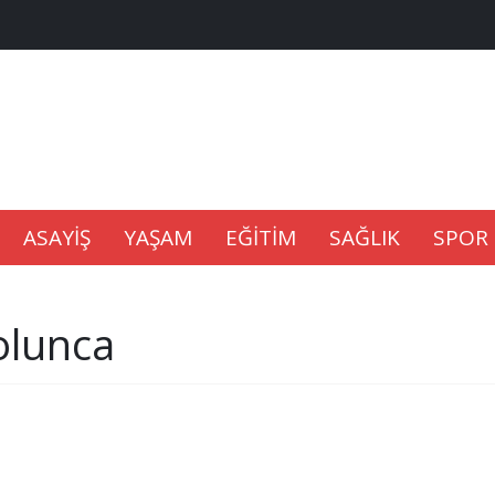
na Kaldıramaz
lu’nda
ASAYİŞ
YAŞAM
EĞİTİM
SAĞLIK
SPOR
Gıdası Geliyor
olunca
epkisi