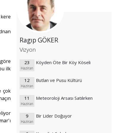
 kere
Adnan
Ragıp GÖKER
Vizyon
 göre
23
Köyden Öte Bir Köy Köseli
u ilk
Haziran
12
Butlan ve Pusu Kültürü
Haziran
e çok
maçın
11
Meteoroloji Arsası Satılırken
Haziran
liyor
9
Bir Lider Doğuyor
mar'ı
Haziran