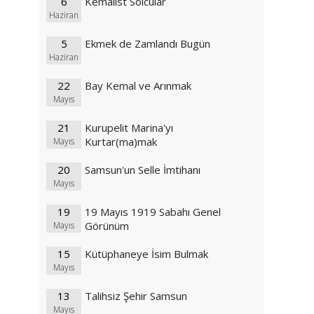
6
Kemalist Solcular
Haziran
5
Ekmek de Zamlandı Bugün
Haziran
22
Bay Kemal ve Arınmak
Mayıs
21
Kurupelit Marina'yı
Kurtar(ma)mak
Mayıs
20
Samsun'un Selle İmtihanı
Mayıs
19
19 Mayıs 1919 Sabahı Genel
Görünüm
Mayıs
15
Kütüphaneye İsim Bulmak
Mayıs
13
Talihsiz Şehir Samsun
Mayıs