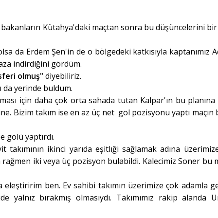
bakanların Kütahya'daki maçtan sonra bu düşüncelerini bir
 olsa da Erdem Şen'in de o bölgedeki katkısıyla kaptanımız 
za indirdiğini gördüm.
sferi olmuş"
diyebiliriz.
ı da yerinde buldum.
ması için daha çok orta sahada tutan Kalpar'ın bu planına
ine. Bizim takım ise en az üç net gol pozisyonu yaptı maçın b
'e golü yaptırdı.
 takımının ikinci yarıda eşitlıği sağlamak adına üzerimiz
 rağmen iki veya üç pozisyon bulabildi. Kalecimiz Soner bu 
leştiririm ben. Ev sahibi takımın üzerimize çok adamla ge
ide yalnız bırakmış olmasıydı. Takımımız rakip alanda U