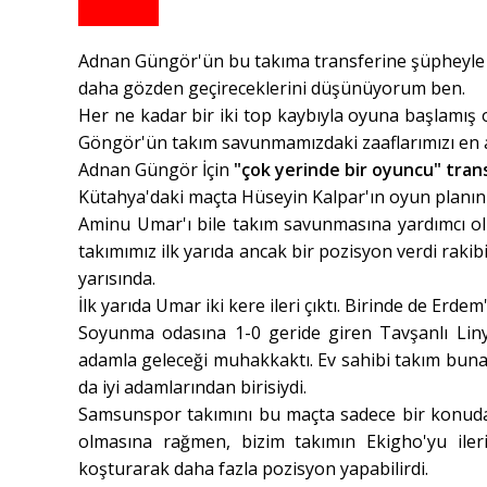
Adnan
Güngör'ün bu takıma transferine şüpheyle 
daha gözden geçireceklerini düşünüyorum ben.
Her ne kadar bir iki top kaybıyla oyuna başlamış
Göngör'ün takım savunmamızdaki zaaflarımızı en a
Adnan Güngör İçin
"çok yerinde bir oyuncu" tran
Kütahya'daki maçta Hüseyin Kalpar'ın oyun planın
Aminu Umar'ı bile takım savunmasına yardımcı ol
takımımız ilk yarıda ancak bir pozisyon verdi rakib
yarısında.
İlk yarıda Umar iki kere ileri çıktı. Birinde de Erdem
Soyunma odasına 1-0 geride giren Tavşanlı Linyit
adamla geleceği muhakkaktı. Ev sahibi takım buna
da iyi adamlarından birisiydi.
Samsunspor takımını bu maçta sadece bir konuda e
olmasına rağmen, bizim takımın Ekigho'yu iler
koşturarak daha fazla pozisyon yapabilirdi.