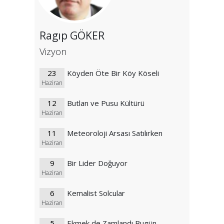
Ragıp GÖKER
Vizyon
23
Köyden Öte Bir Köy Köseli
Haziran
12
Butlan ve Pusu Kültürü
Haziran
11
Meteoroloji Arsası Satılırken
Haziran
9
Bir Lider Doğuyor
Haziran
6
Kemalist Solcular
Haziran
5
Ekmek de Zamlandı Bugün