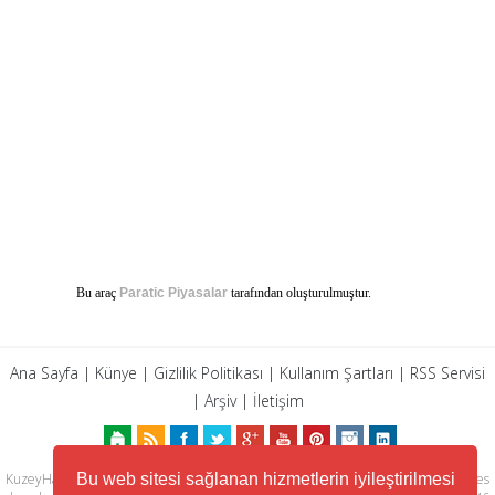
Bu araç
Paratic Piyasalar
tarafından oluşturulmuştur.
Ana Sayfa
|
Künye
|
Gizlilik Politikası
|
Kullanım Şartları
|
RSS Servisi
|
Arşiv
|
İletişim
Bu web sitesi sağlanan hizmetlerin iyileştirilmesi
KuzeyHaber.com sitesinde yer alan tüm yazılar, materyaller, resimler, ses