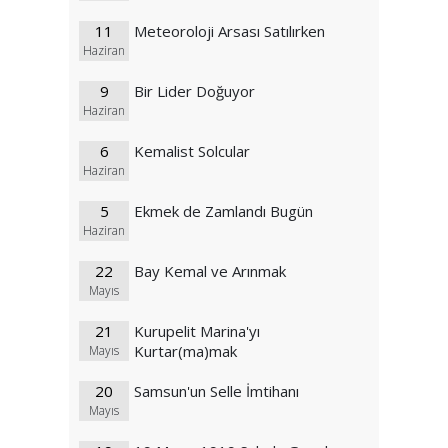
11
Meteoroloji Arsası Satılırken
Haziran
9
Bir Lider Doğuyor
Haziran
6
Kemalist Solcular
Haziran
5
Ekmek de Zamlandı Bugün
Haziran
22
Bay Kemal ve Arınmak
Mayıs
21
Kurupelit Marina'yı
Kurtar(ma)mak
Mayıs
20
Samsun'un Selle İmtihanı
Mayıs