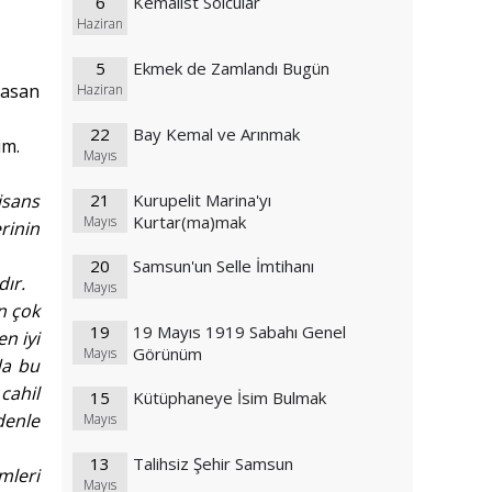
6
Kemalist Solcular
Haziran
5
Ekmek de Zamlandı Bugün
Hasan
Haziran
22
Bay Kemal ve Arınmak
im.
Mayıs
isans
21
Kurupelit Marina'yı
Kurtar(ma)mak
Mayıs
rinin
20
Samsun'un Selle İmtihanı
ır.
Mayıs
n çok
19
19 Mayıs 1919 Sabahı Genel
en iyi
Görünüm
Mayıs
da bu
cahil
15
Kütüphaneye İsim Bulmak
denle
Mayıs
13
Talihsiz Şehir Samsun
mleri
Mayıs