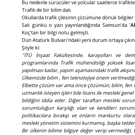
Bu nedenle sürücüler ve yolcular saatlerce trafikte 
Trafik de bir bilim dalı.
Okullarda trafik çilesinin çözümüne dönük bilgiler v
Salı günkü o yazı yayınlandığında Samsun'da
'A
Koç'tan bir bilgi notu gelmişti.
Dün Atatürk Bulvarı'ndaki yeni durum ortaya çıkın
Şöyle ki:
''İTÜ İnşaat Fakültesinde, karayolları ve dem
programlarında Trafik mühendisliği yüksek lisans
yapılması kadar, yapım aşamasındaki trafik akışın
Ülkemizde bilim , fen teknolojiye önem verilmedi
Elbette çözüm var ama önce çözümün; bilim, fen v
uzmanlık isteyen işleri bile lisans ile mesleki gene
bildiğini iddia eder. Diğer taraftan mesleki sor
sorumluluğun karşılığı olan ve kendileri sorumlu
politikacılara bırakıp ve onların mankurtu olar
mesleki yönetim sistemini kurmamış, başka telden
Bir ülkenin bilime bilgiye değer verip vermediği, te