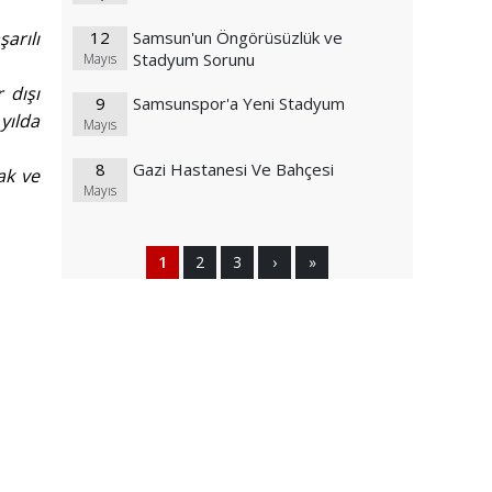
şarılı
12
Samsun'un Öngörüsüzlük ve
Stadyum Sorunu
Mayıs
 dışı
9
Samsunspor'a Yeni Stadyum
yılda
Mayıs
8
Gazi Hastanesi Ve Bahçesi
ak ve
Mayıs
1
2
3
›
»