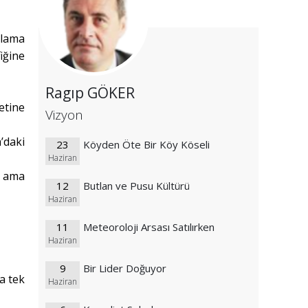
tlama
iğine
Ragıp GÖKER
etine
Vizyon
’daki
23
Köyden Öte Bir Köy Köseli
Haziran
ı ama
12
Butlan ve Pusu Kültürü
Haziran
11
Meteoroloji Arsası Satılırken
Haziran
9
Bir Lider Doğuyor
a tek
Haziran