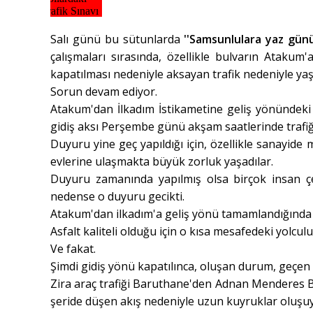
Salı günü bu sütunlarda
''Samsunlulara yaz günü 
çalışmaları sırasında, özellikle bulvarın Atakum'
kapatılması nedeniyle aksayan trafik nedeniyle yaşa
Sorun devam ediyor.
Atakum'dan İlkadım İstikametine geliş yönündeki 
gidiş aksı Perşembe günü akşam saatlerinde trafiğe
Duyuru yine geç yapıldığı için, özellikle sanayide
evlerine ulaşmakta büyük zorluk yaşadılar.
Duyuru zamanında yapılmış olsa birçok insan çe
nedense o duyuru gecikti.
Atakum'dan ilkadım'a geliş yönü tamamlandığında o
Asfalt kaliteli olduğu için o kısa mesafedeki yolculu
Ve fakat.
Şimdi gidiş yönü kapatılınca, oluşan durum, geçen 
Zira araç trafiği Baruthane'den Adnan Menderes B
şeride düşen akış nedeniyle uzun kuyruklar oluşuy