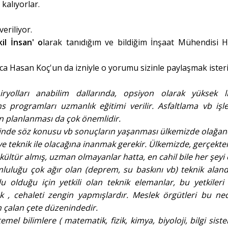
kalıyorlar.
eriliyor.
kil İnsan' o
larak tanıdığım ve bildiğim İnşaat Mühendisi 
ca Hasan Koç'un da izniyle o yorumu sizinle paylaşmak ister
iryolları anabilim dallarında, opsiyon olarak yüksek l
 programları uzmanlık eğitimi verilir. Asfaltlama vb işle
ın planlanması da çok önemlidir.
ğinde söz konusu vb sonuçların yaşanması ülkemizde olağand
e teknik ile olacağına inanmak gerekir. Ülkemizde, gerçekte
l kültür almış, uzman olmayanlar hatta, en cahil bile her şeyi 
umluluğu çok ağır olan (deprem, su baskını vb) teknik alan
 olduğu için yetkili olan teknik elemanlar, bu yetkileri 
ak , cehaleti zengin yapmışlardır. Meslek örgütleri bu ne
 çalan çete düzenindedir.
mel bilimlere ( matematik, fizik, kimya, biyoloji, bilgi siste