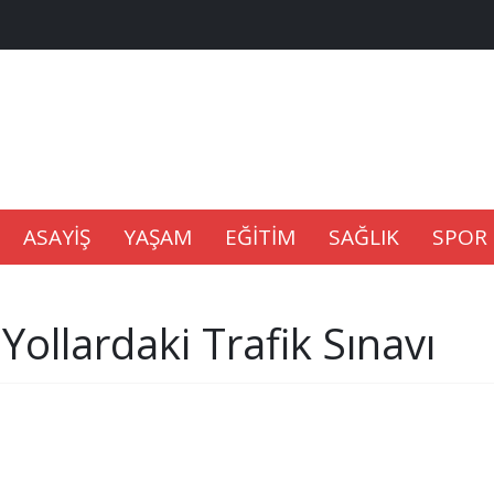
na Kaldıramaz
lu’nda
ASAYİŞ
YAŞAM
EĞİTİM
SAĞLIK
SPOR
Gıdası Geliyor
Yollardaki Trafik Sınavı
epkisi