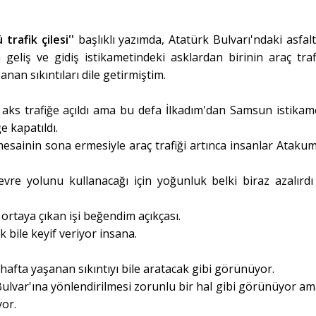
trafik çilesi''
başlıklı yazımda, Atatürk Bulvarı'ndaki asfal
a geliş ve gidiş istikametindeki asklardan birinin araç traf
nan sıkıntıları dile getirmiştim.
aks trafiğe açıldı ama bu defa İlkadım'dan Samsun istikam
 kapatıldı.
 mesainin sona ermesiyle araç trafiği artınca insanlar Atakum
vre yolunu kullanacağı için yoğunluk belki biraz azalırd
rtaya çıkan işi beğendim açıkçası.
k bile keyif veriyor insana.
hafta yaşanan sıkıntıyı bile aratacak gibi görünüyor.
ulvar'ına yönlendirilmesi zorunlu bir hal gibi görünüyor am
or.