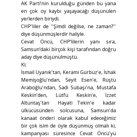
AK Parti’nin kurulduğu günden bu yana
en çok oy kaybı yaşayacağı düşünülen
yerlerden biriydi.
CHP'liler de ''Şimdi değilse, ne zaman?''
diye düşünmüşlerdir haliyle.
Cevat Öncü, CHP’lilerin yanı sıra,
Samsun’daki birçok kişi tarafından doğru
aday diye düşünülmüştü.
Ki;
İsmail Uyanık'tan, Kerami Gürbüz'e, İshak
Memişoğlu'ndan, Seyit Esen'e, Rüştü
Araboğlu'ndan, Sadi Subaşı'na, Mustafa
Keskin'den, Lütfü Keskin'e, İzzet
Altuntaş'tan Hayati Tekin'e kadar
ülkücüsünden solcusuna, Samsun'da
kanaat önderi olarak kabul edeceğimiz
bir çok isim de öyle düşünmüş olmalı ki,
kampanyası süresince Cevat Öncü'yü