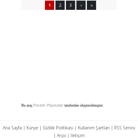
1
2
3
›
»
Bu araç
Paratic Piyasalar
tarafından oluşturulmuştur.
Ana Sayfa
|
Künye
|
Gizlilik Politikası
|
Kullanım Şartları
|
RSS Servisi
|
Arşiv
|
İletişim