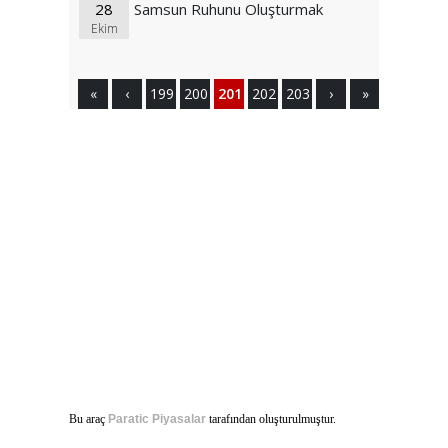
28
Samsun Ruhunu Oluşturmak
Ekim
«
‹
199
200
201
202
203
›
»
Bu araç
Paratic Piyasalar
tarafından oluşturulmuştur.