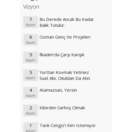
Vizyon
7
Bu Derede Ancak Bu Kadar
Balık Tutulur.
Kasım
6
Osman Genç Ve Projeleri
Kasım
5
İlkadım’da Çarşı Karışık
Kasım
5
Yurttan Kovmak Yetmez
Suat Abi, Okuldan Da Atın.
Kasım
4
Atamazsan, Yersin
Kasım
2
Kibirden Sarhoş Olmak
Kasım
1
Tarık Cengiz’i Kim Istemiyor
Kasım