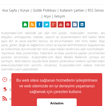
Ana Sayfa
|
Künye
|
Gizlilik Politikası
|
Kullanım Şartları
|
RSS Servisi
|
Arşiv
|
İletişim
KuzeyHaber.com sitesinde yer alan tüm yazılar, materyaller, resimler, ses
dosyaları, animasyonlar, videolar, tasarım ve düzenlemelerin telif hakları 5846
sayılı fikir ve sanat eserleri kanunu ile korunmaktadır. Her türlü haber, köşe
yazısı, görsel, belge ve bağlantının izinsiz ve kaynak belirtilmeksizin kopyalanması
ve kullanılması durumunda her türlü yasal hakları tarafımızca saklı tutulmaktadır.
Yayınlanan köşe yazılarından, haberlere ve köşe yazılarına yapılan yorumlardan
yazarları sorumludur. KuzeyHaber.com Basın Meslek İlkelerine uymaya söz
vermiştir. Web Sitemiz dışında farklı sitelere yönlendiren linklerin içeriklerinden
www.kuzeyhaber.com sorumlu tutulamaz. KuzeyHaber.com sadece internet
üzerinden yayın yapmaktadır.
Günün Haberleri
Manşet Haberler
Bu web sitesi sağlanan hizmetlerin iyileştirilmesi
ve web sitemizde en iyi deneyimi yaşamanızı
Samsun Haber
Foto Galeri
Yazarlar
sağlamak için çerezleri kullanır.
RSS Servisi
Trafik ve Yol Durumu
Anladım