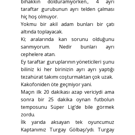
bihakkın dolduramıyorken., 4 ayrı
taraftar gurubunun ayrı telden çalması
hiç hoş olmuyor.
Yokmu bir akil adam bunları bir çatı
altında toplayacak.
Ki; aralarında kan sorunu olduğunu
sanmıyorum. Nedir bunları ayrı
cephelere atan.
Ey taraftar guruplarının yöneticileri şunu
biliniz ki her birinizin ayrı ayrı yaptığı
tezahürat takımı coşturmaktan çok uzak.
Kakofoniden öte geçmiyor yani.
Maçın ilk 20 dakikası azap vericiydi ama
sonra bir 25 dakika oynan futbolun
temposunu Süper Lig’de bile görmek
zordu.
İlk yarıda aksayan tek oyuncumuz
Kaptanımız Turgay Gölbaşı’ydı. Turgay