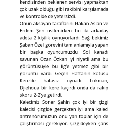
kendisinden beklenen servisi yapmaktan
çok uzak olduğu gibi rakibini karşılamada
ve kontrolde de yetersizdi.
Onun aksayan taraflarını Hakan Aslan ve
Erdem Şen üstlenirken bu iki arkadaş
adeta 2 kişilik oynuyorlardı. Sağ bekimiz
Şaban Özel görevini tam anlamıyla yapan
bir başka oyuncumuzdu. Sol kanadı
savunan Ozan Özkan iyi niyetli ama bu
görüntüsüyle bu lig’e yetmez gibi bir
görüntü vardı. Geçen Haftanın kötüsü
Kere’de hatasız oynadı. Lokman,
Djıehoua bir kere kaçırdı onda da rakip
skoru 2-2’ye getirdi.
Kalecimiz Soner Şahin çok iyi bir çizgi
kalecisi çizgide gerçekten iyi ama kaleci
antrenörümüzün onu yan toplar için de
çalıştırması gerekiyor. Çizgideyken şans