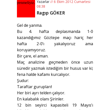
Yazarlar
// 6 Ekim 2012 Cumartesi
08:38
Ragıp GÖKER
Gel de yanma.
Bu 4. hafta deplasmanda 1-0
kazandığımız Göztepe maçı hariç her
hafta 2-0’ı yakalıyoruz ama
koruyamıyoruz.
Bir çare, el aman.
Maç analizine geçmeden önce uzun
süredir yazmak istediğim bir husus var ki;
fena halde kafamı kurcalıyor.
Şudur:
Taraftar gurupları!
Her biri ayrı telden çalıyor.
En kalabalık olanı Şirinler.
12 bin seyirci kapasiteli 19 Mayıs’ı