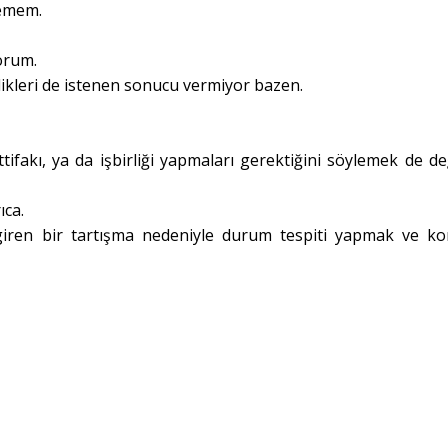
lemem.
orum.
rlikleri de istenen sonucu vermiyor bazen.
ttifakı, ya da işbirliği yapmaları gerektiğini söylemek de değ
ıca.
ren bir tartışma nedeniyle durum tespiti yapmak ve k