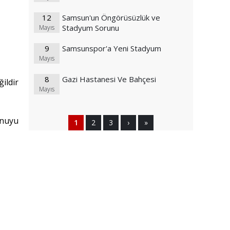
12
Samsun'un Öngörüsüzlük ve
Stadyum Sorunu
Mayıs
9
Samsunspor'a Yeni Stadyum
Mayıs
8
Gazi Hastanesi Ve Bahçesi
ildir
Mayıs
onuyu
1
2
3
›
»