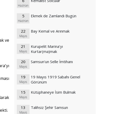
6
Kemalist Solcular
Haziran
5
Ekmek de Zamlandı Bugün
Haziran
22
Bay Kemal ve Arınmak
Mayıs
ak ve
21
Kurupelit Marina'yı
Kurtar(ma)mak
Mayıs
20
Samsun'un Selle İmtihanı
ra'yı
Mayıs
19
19 Mayıs 1919 Sabahı Genel
lması
Görünüm
Mayıs
15
Kütüphaneye İsim Bulmak
larak
Mayıs
13
Talihsiz Şehir Samsun
ekti.
Mayıs