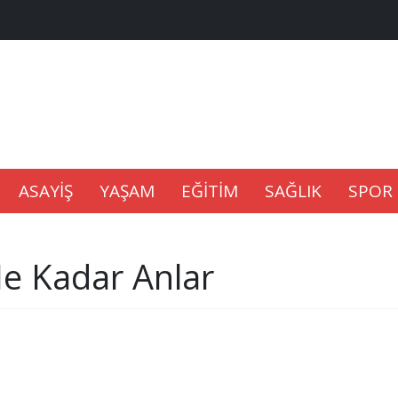
na Kaldıramaz
lu’nda
ASAYİŞ
YAŞAM
EĞİTİM
SAĞLIK
SPOR
Gıdası Geliyor
Ne Kadar Anlar
epkisi