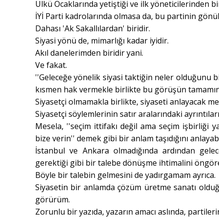
Ülkü Ocaklarında yetiştiği ve ilk yöneticilerinden bir
İYİ Parti kadrolarında olmasa da, bu partinin gönü
Dahası 'Ak Sakallılardan' biridir.
Siyasi yönü de, mimarlığı kadar iyidir.
Akıl danelerimden biridir yani.
Ve fakat.
''Geleceğe yönelik siyasi taktiğin neler olduğunu b
kısmen hak vermekle birlikte bu görüşün tamamına
Siyasetçi olmamakla birlikte, siyaseti anlayacak
Siyasetçi söylemlerinin satır aralarındaki ayrıntıları
Mesela, ''seçim ittifakı değil ama seçim işbirliği 
bize verin'' demek gibi bir anlam taşıdığını anlayab
İstanbul ve Ankara olmadığında ardından gelece
gerektiği gibi bir talebe dönüşme ihtimalini öngör
Böyle bir talebin gelmesini de yadırgamam ayrıca.
Siyasetin bir anlamda çözüm üretme sanatı olduğun
görürüm.
Zorunlu bir yazıda, yazarın amacı aslında, partile