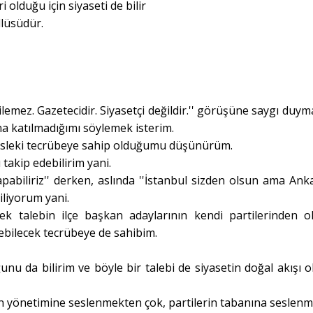
i olduğu için siyaseti de bilir
llüsüdür.
ilemez. Gazetecidir. Siyasetçi değildir.'' görüşüne saygı duym
 katılmadığımı söylemek isterim.
 mesleki tecrübeye sahip olduğumu düşünürüm.
 takip edebilirim yani.
yapabiliriz'' derken, aslında ''İstanbul sizden olsun ama Anka
iliyorum yani.
k talebin ilçe başkan adaylarının kendi partilerinden o
ebilecek tecrübeye de sahibim.
u da bilirim ve böyle bir talebi de siyasetin doğal akışı o
rin yönetimine seslenmekten çok, partilerin tabanına seslenm