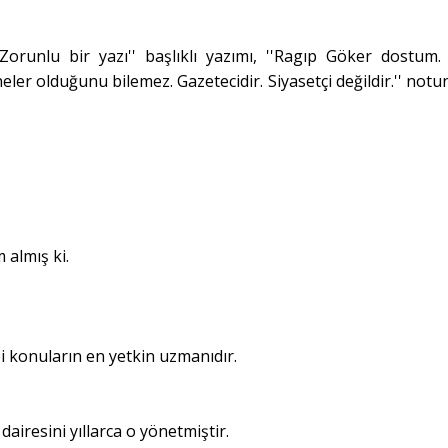
orunlu bir yazı'' başlıklı yazımı, ''Ragıp Göker dostum
eler olduğunu bilemez. Gazetecidir. Siyasetçi değildir.'' notu
 almış ki.
bi konuların en yetkin uzmanıdır.
airesini yıllarca o yönetmiştir.