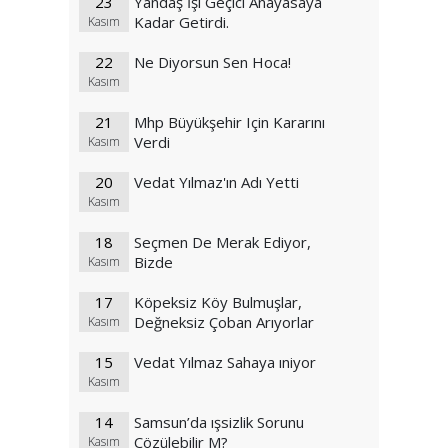
23
Yandaş İşi Geçici Anayasaya
Kadar Getirdi.
Kasım
22
Ne Diyorsun Sen Hoca!
Kasım
21
Mhp Büyükşehir Için Kararını
Verdi
Kasım
20
Vedat Yılmaz'ın Adı Yetti
Kasım
18
Seçmen De Merak Ediyor,
Bizde
Kasım
17
Köpeksiz Köy Bulmuşlar,
Değneksiz Çoban Arıyorlar
Kasım
15
Vedat Yılmaz Sahaya ıniyor
Kasım
14
Samsun’da ışsizlik Sorunu
Çözülebilir M?
Kasım