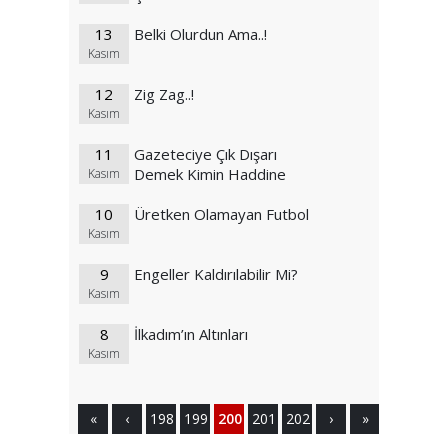
13
Belki Olurdun Ama..!
Kasım
12
Zig Zag..!
Kasım
11
Gazeteciye Çık Dışarı
Demek Kimin Haddine
Kasım
10
Üretken Olamayan Futbol
Kasım
9
Engeller Kaldırılabilir Mi?
Kasım
8
İlkadım’ın Altınları
Kasım
«
‹
198
199
200
201
202
›
»