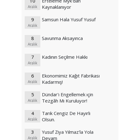
10
Erteleme Myk'dan
Kaynaklanıyor
Aralık
9
Samsun Hala Yusuf Yusuf
Aralık
8
Savunma Aksayınca
Aralık
7
Kadının Seçilme Hakkı
Aralık
6
Ekonomimiz Kağıt Fabrikası
Kadarmış!
Aralık
5
Dündar'ı Engellemek ıçin
Tezgâh Mı Kuruluyor!
Aralık
4
Tarık Cengiz De Hayırlı
Olsun.
Aralık
3
Yusuf Ziya Yılmaz'la Yola
Devam
Aralık