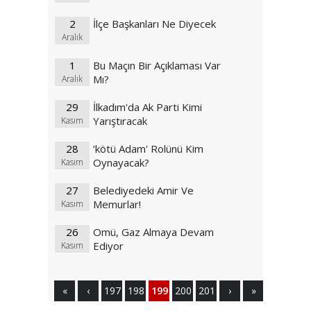
2
İlçe Başkanları Ne Diyecek
Aralık
1
Bu Maçın Bir Açıklaması Var
Mı?
Aralık
29
İlkadım'da Ak Parti Kimi
Yarıştıracak
Kasım
28
‘kötü Adam' Rolünü Kim
Oynayacak?
Kasım
27
Belediyedeki Amir Ve
Memurlar!
Kasım
26
Omü, Gaz Almaya Devam
Ediyor
Kasım
«
‹
197
198
199
200
201
›
»