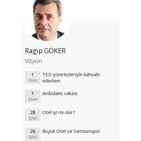
Ragıp GÖKER
Vizyon
1
TED yöneticileriyle kahvaltı
ederken.
Ekim
1
Ambulans vakası
Ekim
28
Otel iyi mi olur?
Eylül
26
Büyük Otel ve Samsunspor
Eylül