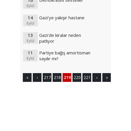
16
Demokrasini sevsinler
Eylül
14
Gazi'ye yakışır hastane
Eylül
13
Gazi'de kiralar neden
patlıyor
Eylül
11
Partiye bağış amortisman
sayılır mı?
Eylül
«
‹
217
218
219
220
221
›
»