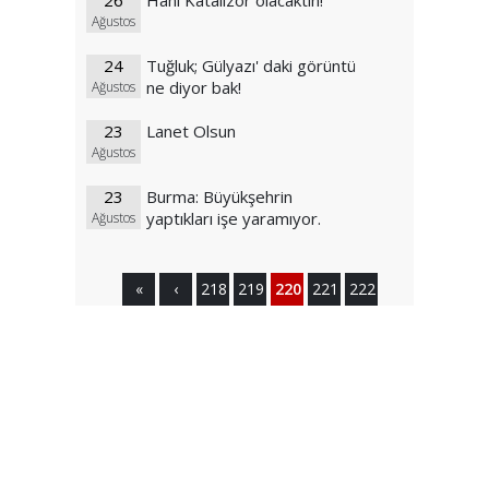
26
Hani Katalizör olacaktın!
Ağustos
24
Tuğluk; Gülyazı' daki görüntü
ne diyor bak!
Ağustos
23
Lanet Olsun
Ağustos
23
Burma: Büyükşehrin
yaptıkları işe yaramıyor.
Ağustos
«
‹
218
219
220
221
222