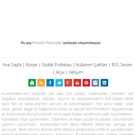
Bu araç
Paratic Piyasalar
tarafından oluşturulmuştur.
Ana Sayfa
|
Künye
|
Gizlilik Politikası
|
Kullanım Şartları
|
RSS Servisi
|
Arşiv
|
İletişim
KuzeyHaber.com sitesinde yer alan tüm yazılar, materyaller, resimler, ses
dosyaları, animasyonlar, videolar, tasarım ve düzenlemelerin telif hakları 5846
sayılı fikir ve sanat eserleri kanunu ile korunmaktadır. Her türlü haber, köşe
yazısı, görsel, belge ve bağlantının izinsiz ve kaynak belirtilmeksizin kopyalanması
ve kullanılması durumunda her türlü yasal hakları tarafımızca saklı tutulmaktadır.
Yayınlanan köşe yazılarından, haberlere ve köşe yazılarına yapılan yorumlardan
yazarları sorumludur. KuzeyHaber.com Basın Meslek İlkelerine uymaya söz
vermiştir. Web Sitemiz dışında farklı sitelere yönlendiren linklerin içeriklerinden
www.kuzeyhaber.com sorumlu tutulamaz. KuzeyHaber.com sadece internet