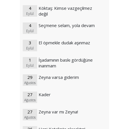
4
Köktaş: Kimse vazgeçilmez
değil
Eylül
4
Seçmene selam, yola devam
Eylül
3
El öpmekle dudak aşınmaz
Eylül
1
İşadamının baskı gördüğüne
inanmam
Eylül
29
Zeyna varsa giderim
Ağustos
27
Kader
Ağustos
27
Zeyna var mı Zeyna!
Ağustos