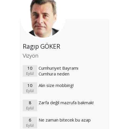
Ragıp GÖKER
Vizyon
10
Cumhuriyet Bayramı
Cumhura neden
Eylül
yasaklanıyor?
10
Alın size mobbing!
Eylül
8
Zarfa değil mazrufa bakmak!
Eylül
6
Ne zaman bitecek bu azap
Eylül