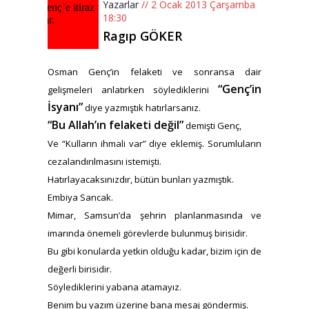
Yazarlar
// 2 Ocak 2013 Çarşamba
18:30
Ragıp GÖKER
Osman Genç’in felaketi ve sonransa dair
“Genç’in
gelişmeleri anlatırken söylediklerini
İsyanı”
diye yazmıştık hatırlarsanız.
“Bu Allah’ın felaketi değil”
demişti Genç,
Ve “Kulların ihmali var” diye eklemiş. Sorumluların
cezalandırılmasını istemişti.
Hatırlayacaksınızdır, bütün bunları yazmıştık.
Embiya Sancak.
Mimar, Samsun’da şehrin planlanmasında ve
imarında önemeli görevlerde bulunmuş birisidir.
Bu gibi konularda yetkin olduğu kadar, bizim için de
değerli birisidir.
Söylediklerini yabana atamayız.
Benim bu yazım üzerine bana mesaj göndermiş.