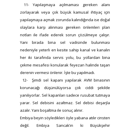
11- Yapılaşmaya açılmaması gereken alanı
zorlayarak veya çok büyük kamusal ihtiyaç için
yapılaşmaya açmak zorunda kalındığında ise doğal
olaylara karşı alınması gereken önlemleri plan
notları ile ifade ederek sorun çözülmeye çalışır.
Yani birada bina sel vadisinde bulunması
nedeniyle yeterli en kesite sahip kanal ve kanalın
her iki tarafında servis yolu, bu yollardan bina
çekme mesafesi konularak feyezan halinde taşan
derenin vermesi önlenir. İşte bu yapılmadı.
12- Şimdi sel kapanı yapılarak AVM binasının
korunacağı düşünülüyorsa çok ciddi şekilde
yanılıyorlar. Sel kapanları sadece rusubat tutmaya
yarar. Sel debisini azaltmaz. Sel debisi deşarjla
azalır. Yani boşaltma ile sonuç alınır.
Embiya beyin söyledikleri öyle yabana atılır cinsten
değil. Embiya Sancak’ın ki Büyükşehir