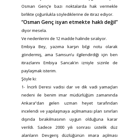
Osman Genç’e bazı noktalarda hak vermekle
birlikte çoğunlukla söylediklerine de itiraz ediyor.
“Osman Genç isyan etmekte haklı değil”
diyor mesela.
Ve nedenlerini de 12 madde halinde sıralıyor.
Embiya Bey, yazıma karşın bilgi notu olarak
göndermiş, ama Samsun’u ilgilendirdiği için ben
itirazlarını Embiya Sancak’ın izniyle sizinle de
paylaşmak isterim.
Şöyle ki:
1- İncirli Deresi vadisi dar ve dik vadi yamaçları
nedeni ile benim imar müdürlüğüm zamanında
Ankara”dan gelen uzman heyet tarafından
incelendi ve yapılaşmaya açılmaması plan sınırları
dışında bırakılmasının uygun olduğuna karar
verildi. Sadece 2000 yılı sonrası üstelik düz
alanların Devgeriş düzlüğünün imara açılması