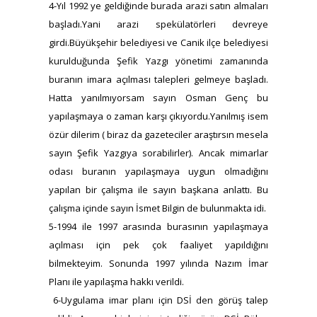
4-Yıl 1992 ye geldiğinde burada arazi satın almaları
başladı.Yani arazi spekülatörleri devreye
girdi.Büyükşehir belediyesi ve Canik ilçe belediyesi
kurulduğunda Şefik Yazgı yönetimi zamanında
buranın imara açılması talepleri gelmeye başladı.
Hatta yanılmıyorsam sayın Osman Genç bu
yapılaşmaya o zaman karşı çıkıyordu.Yanılmış isem
özür dilerim ( biraz da gazeteciler araştırsın mesela
sayın Şefik Yazgıya sorabilirler). Ancak mimarlar
odası buranın yapılaşmaya uygun olmadığını
yapılan bir çalışma ile sayın başkana anlattı. Bu
çalışma içinde sayın İsmet Bilgin de bulunmakta idi.
5-1994 ile 1997 arasında burasının yapılaşmaya
açılması için pek çok faaliyet yapıldığını
bilmekteyim. Sonunda 1997 yılında Nazım İmar
Planı ile yapılaşma hakkı verildi.
6-Uygulama imar planı için DSİ den görüş talep