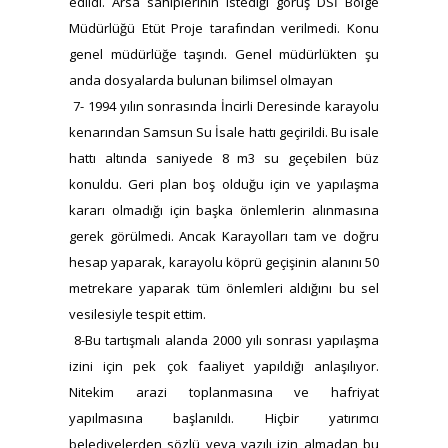
edildi. Arsa sahiplerinin istediği görüş DSİ Bölge
Müdürlüğü Etüt Proje tarafından verilmedi. Konu
genel müdürlüğe taşındı. Genel müdürlükten şu
anda dosyalarda bulunan bilimsel olmayan
7- 1994 yılın sonrasında İncirli Deresinde karayolu
kenarından Samsun Su İsale hattı geçirildi. Bu isale
hattı altında saniyede 8 m3 su geçebilen büz
konuldu. Geri plan boş olduğu için ve yapılaşma
kararı olmadığı için başka önlemlerin alınmasına
gerek görülmedi. Ancak Karayolları tam ve doğru
hesap yaparak, karayolu köprü geçişinin alanını 50
metrekare yaparak tüm önlemleri aldığını bu sel
vesilesiyle tespit ettim.
8-Bu tartışmalı alanda 2000 yılı sonrası yapılaşma
izini için pek çok faaliyet yapıldığı anlaşılıyor.
Nitekim arazi toplanmasına ve hafriyat
yapılmasına başlanıldı. Hiçbir yatırımcı
belediyelerden sözlü veya yazılı izin almadan bu