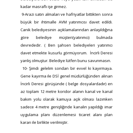
kadar masraflı işe girmez.
9-Arazi satın almaları ve hafriyatlar bittikten sonra
büyük bir ihtimalle AVM yatırımcısı davet edildi.
Canik belediyesinin açıklamalarından anlaşıldığına
göre belediye müşteri(yatırımcı) bulmada
devrededir. ( Ben şahsen belediyeleri yatırımcı
davet etmekte kusurlu görmüyorum. İncirli Deresi
yanlış olmuştur. Belediye lütfen bunu savunmasın.
10- Şimdi gelelim sondan bir evvel ki kayırmaya.
Gene kayırma ile DSİ genel müdürlüğünden alınan
İncirli Deresi görüşünde ( belge dosyalardadır) en
az toplam 12 metre koridor alanın kanal ve kanal
bakım yolu olarak kamuya açık olması lazımken
sadece 4 metre genişliğinde kanalın yapıldığı imar
uygulama planı düzenlemesi ticaret alanı plan
kararı ile birlikte verilmiştir.