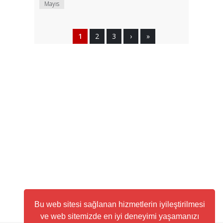
Mayıs
1
2
3
›
»
Bu araç
Paratic Piyasalar
tarafından oluşturulmuştur.
Bu web sitesi sağlanan hizmetlerin iyileştirilmesi
ve web sitemizde en iyi deneyimi yaşamanızı