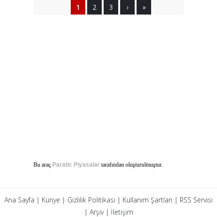
1
2
3
›
»
Bu araç
Paratic Piyasalar
tarafından oluşturulmuştur.
Ana Sayfa
|
Künye
|
Gizlilik Politikası
|
Kullanım Şartları
|
RSS Servisi
|
Arşiv
|
İletişim