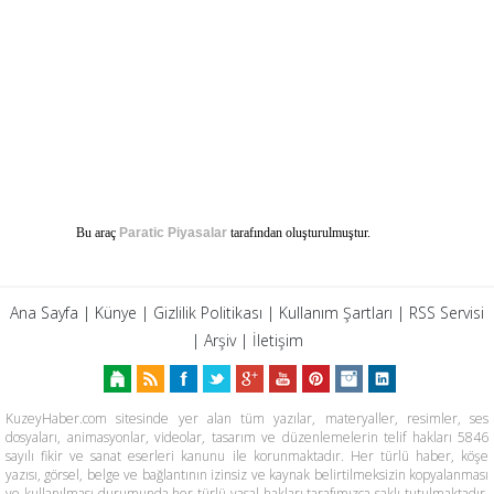
Bu araç
Paratic Piyasalar
tarafından oluşturulmuştur.
Ana Sayfa
|
Künye
|
Gizlilik Politikası
|
Kullanım Şartları
|
RSS Servisi
|
Arşiv
|
İletişim
KuzeyHaber.com sitesinde yer alan tüm yazılar, materyaller, resimler, ses
dosyaları, animasyonlar, videolar, tasarım ve düzenlemelerin telif hakları 5846
sayılı fikir ve sanat eserleri kanunu ile korunmaktadır. Her türlü haber, köşe
yazısı, görsel, belge ve bağlantının izinsiz ve kaynak belirtilmeksizin kopyalanması
ve kullanılması durumunda her türlü yasal hakları tarafımızca saklı tutulmaktadır.