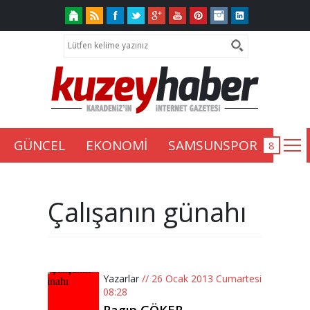
GÜNCEL
EKONOMİ
SAMSUNSPOR
Çalışanın günahı
Yazarlar
// 26 Ocak 2013 Cumartesi
08:28