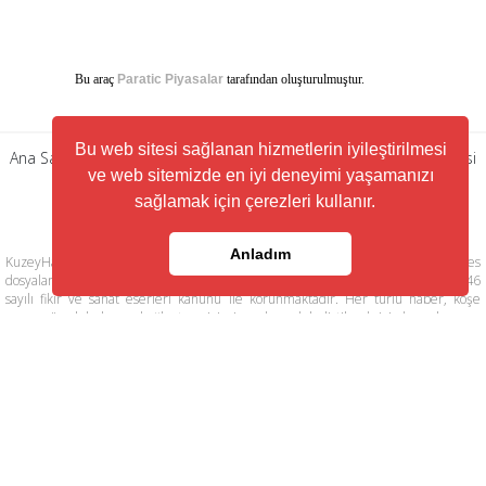
Bu araç
Paratic Piyasalar
tarafından oluşturulmuştur.
Bu web sitesi sağlanan hizmetlerin iyileştirilmesi
Ana Sayfa
|
Künye
|
Gizlilik Politikası
|
Kullanım Şartları
|
RSS Servisi
ve web sitemizde en iyi deneyimi yaşamanızı
|
Arşiv
|
İletişim
sağlamak için çerezleri kullanır.
Anladım
KuzeyHaber.com sitesinde yer alan tüm yazılar, materyaller, resimler, ses
dosyaları, animasyonlar, videolar, tasarım ve düzenlemelerin telif hakları 5846
sayılı fikir ve sanat eserleri kanunu ile korunmaktadır. Her türlü haber, köşe
yazısı, görsel, belge ve bağlantının izinsiz ve kaynak belirtilmeksizin kopyalanması
ve kullanılması durumunda her türlü yasal hakları tarafımızca saklı tutulmaktadır.
Yayınlanan köşe yazılarından, haberlere ve köşe yazılarına yapılan yorumlardan
yazarları sorumludur. KuzeyHaber.com Basın Meslek İlkelerine uymaya söz
vermiştir. Web Sitemiz dışında farklı sitelere yönlendiren linklerin içeriklerinden
www.kuzeyhaber.com sorumlu tutulamaz. KuzeyHaber.com sadece internet
üzerinden yayın yapmaktadır.
Günün Haberleri
Manşet Haberler