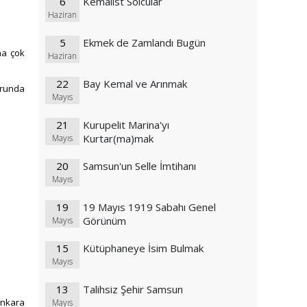
6
Kemalist Solcular
Haziran
5
Ekmek de Zamlandı Bugün
na çok
Haziran
22
Bay Kemal ve Arınmak
orunda
Mayıs
21
Kurupelit Marina'yı
Kurtar(ma)mak
Mayıs
20
Samsun'un Selle İmtihanı
Mayıs
19
19 Mayıs 1919 Sabahı Genel
Görünüm
Mayıs
15
Kütüphaneye İsim Bulmak
Mayıs
13
Talihsiz Şehir Samsun
Ankara
Mayıs