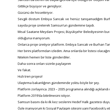
Gittikçe büyüyor ve genişliyor.
Gücünü de hissettiriyor.
Sevgili dostum Embiya Sancak ve henüz tanışamadığım Bur
sayıda proje üreterek Samsun’un gündemine taşıdı.
Misal Saatane Meydanı Projesi, Büyükşehir Belediyesinin bu
olduğuna inanıyorum.
Onlarca proje üretiyor platform. Embiya Sancak ve Burhan Tane
Her birini platformdan izledim. Ama onlarda bir listesi olacağ
Nitekim hemen bir liste gönderdiler.
Daha sonra onları sizinle paylaşırım
Ve fakat.
Hızlı tren projesi!
Ulaştırma bakanlığının gündeminde yoktu böyle bir şey.
Platform zorlayınca. 2023 – 2035 programına alındığı açıklandı
Platform 2019’da bitirilmesini istiyor.
Samsun basını da ki ilk kez seslerini Hedef Halk gazetesi duyu
Öyle inanıyorum ki Sosyal Paylaşım sitesini yani Facebook’u