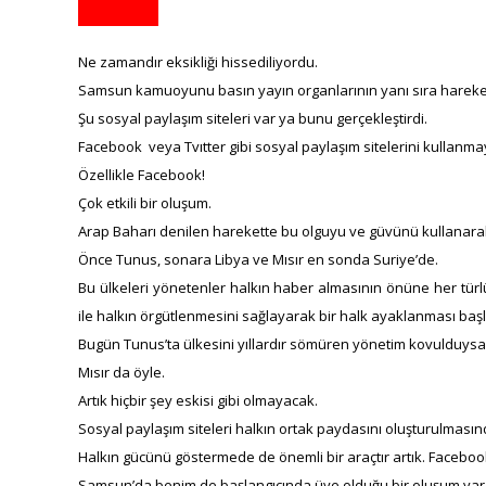
Ne zamandır eksikliği hissediliyordu.
Samsun kamuoyunu basın yayın organlarının yanı sıra hareket
Şu sosyal paylaşım siteleri var ya bunu gerçekleştirdi.
Facebook veya Tvıtter gibi sosyal paylaşım sitelerini kullanm
Özellikle Facebook!
Çok etkili bir oluşum.
Arap Baharı denilen harekette bu olguyu ve güvünü kullanarak b
Önce Tunus, sonara Libya ve Mısır en sonda Suriye’de.
Bu ülkeleri yönetenler halkın haber almasının önüne her türlü
ile halkın örgütlenmesini sağlayarak bir halk ayaklanması başla
Bugün Tunus’ta ülkesini yıllardır sömüren yönetim kovulduys
Mısır da öyle.
Artık hiçbir şey eskisi gibi olmayacak.
Sosyal paylaşım siteleri halkın ortak paydasını oluşturulmasınd
Halkın gücünü göstermede de önemli bir araçtır artık. Faceboo
Samsun’da benim de başlangıcında üye olduğu bir oluşum va