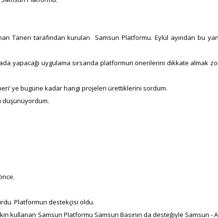
han Taneri tarafından kurulan Samsun Platformu. Eylül ayından bu ya
rada yapacağı uygulama sırsanda platformun önerilerini dikkate almak z
ri’ ye bugüne kadar hangi projeleri ürettiklerini sordum.
ını düşünüyordum.
 önce.
rdu. Platformun destekçisi oldu.
 etkin kullanan Samsun Platformu Samsun Basının da desteğiyle Samsun - 