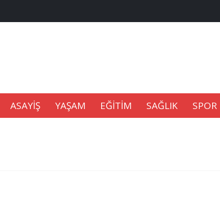
na Kaldıramaz
lu’nda
ASAYİŞ
YAŞAM
EĞİTİM
SAĞLIK
SPOR
Gıdası Geliyor
epkisi