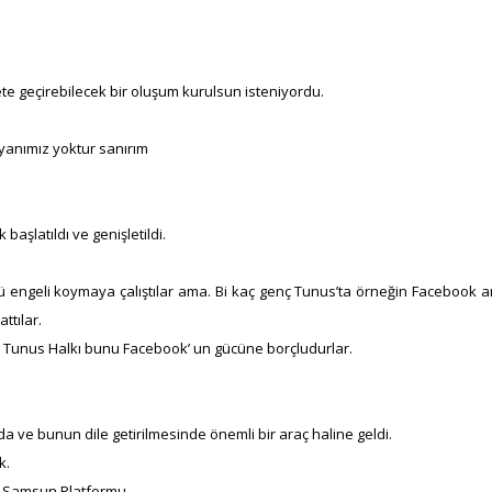
e geçirebilecek bir oluşum kurulsun isteniyordu.
ayanımız yoktur sanırım
aşlatıldı ve genişletildi.
 engeli koymaya çalıştılar ama. Bi kaç genç Tunus’ta örneğin Facebook ara
ttılar.
a Tunus Halkı bunu Facebook’ un gücüne borçludurlar.
a ve bunun dile getirilmesinde önemli bir araç haline geldi.
k.
r Samsun Platformu.