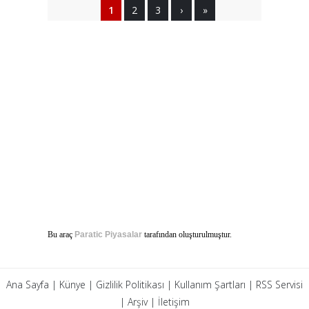
1
2
3
›
»
Bu araç
Paratic Piyasalar
tarafından oluşturulmuştur.
Ana Sayfa
|
Künye
|
Gizlilik Politikası
|
Kullanım Şartları
|
RSS Servisi
|
Arşiv
|
İletişim