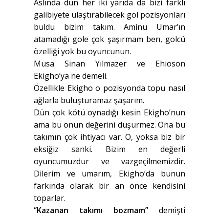
Aslında dün her iki yarıda da bizi farklı
galibiyete ulaştırabilecek gol pozisyonları
buldu bizim takım. Aminu Umar’ın
atamadığı gole çok şaşırmam ben, golcü
özelliği yok bu oyuncunun.
Musa Sinan Yılmazer ve Ehioson
Ekigho’ya ne demeli.
Özellikle Ekigho o pozisyonda topu nasıl
ağlarla buluşturamaz şaşarım.
Dün çok kötü oynadığı kesin Ekigho’nun
ama bu onun değerini düşürmez. Ona bu
takımın çok ihtiyacı var. O, yoksa biz bir
eksiğiz sanki. Bizim en değerli
oyuncumuzdur ve vazgeçilmemizdir.
Dilerim ve umarım, Ekigho’da bunun
farkında olarak bir an önce kendisini
toparlar.
‘’Kazanan takımı bozmam’’
demişti