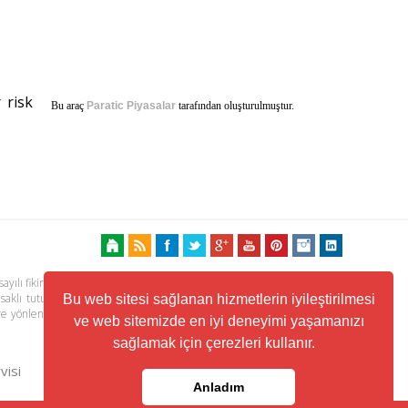
 risk
Bu araç
Paratic Piyasalar
tarafından oluşturulmuştur.
ayılı fikir ve sanat eserleri kanunu ile korunmaktadır. Her türlü haber,
 saklı tutulmaktadır. Yayınlanan köşe yazılarından, haberlere ve köşe
Bu web sitesi sağlanan hizmetlerin iyileştirilmesi
ere yönlendiren linklerin içeriklerinden www.kuzeyhaber.com sorumlu
ve web sitemizde en iyi deneyimi yaşamanızı
sağlamak için çerezleri kullanır.
visi
Trafik ve Yol Durumu
Anladım