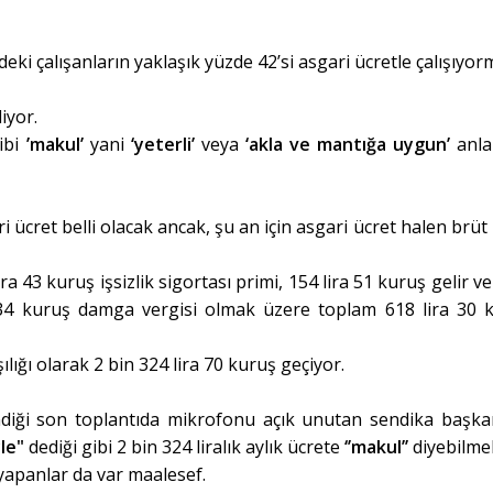
ki çalışanların yaklaşık yüzde 42’si asgari ücretle çalışıyor
iyor.
gibi
’makul’
yani
‘yeterli’
veya
‘akla ve mantığa uygun’
anla
ücret belli olacak ancak, şu an için asgari ücret halen brüt 
a 43 kuruş işsizlik sigortası primi, 154 lira 51 kuruş gelir ve
a 34 kuruş damga vergisi olmak üzere toplam 618 lira 30 
ılığı olarak 2 bin 324 lira 70 kuruş geçiyor.
ndiği son toplantıda mikrofonu açık unutan sendika başka
le"
dediği gibi 2 bin 324 liralık aylık ücrete
‘’makul’’
diyebilmek
yapanlar da var maalesef.