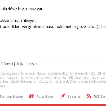
ınla döviz borcumuz var.
alışanlardan alınıyor.
ri ücretliden vergi alınmaması, hükümetim göze alacağı bir
S Servisi
|
Arşiv
|
İletişim
es dosyaları, animasyonlar, videolar, tasarım ve düzenlemelerin telif hakları 5846 s
meksizin kopyalanması ve kullanılması durumunda her türlü yasal hakları tarafımızca
m Basın Meslek İlkelerine uymaya söz vermiştir. Web Sitemiz dışında farklı sitel
adır.
Samsun Haber
Foto Galeri
Yazarlar
RSS Ser