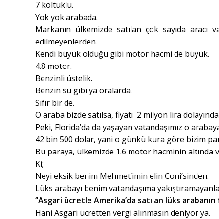
7 koltuklu.
Yok yok arabada.
Markanın ülkemizde satılan çok sayıda aracı v
edilmeyenlerden.
Kendi büyük olduğu gibi motor hacmi de büyük.
4.8 motor.
Benzinli üstelik.
Benzin su gibi ya oralarda.
Sıfır bir de.
O araba bizde satılsa, fiyatı 2 milyon lira dolayında
Peki, Florida’da da yaşayan vatandaşımız o arabaya
42 bin 500 dolar, yani o günkü kura göre bizim para
Bu paraya, ülkemizde 1.6 motor hacminin altında v
Ki;
Neyi eksik benim Mehmet’imin elin Coni’sinden.
Lüks arabayı benim vatandaşıma yakıştıramayanl
‘’Asgari ücretle Amerika’da satılan lüks arabanın f
Hani Asgari ücretten vergi alınmasın deniyor ya.