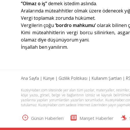
‘’Olmaz o iş’’
demek istedim aslında.
Aralarında müteahhitler olmak üzere ödenecek yığ
Vergi toplamak zorunda hükümet.
Vergilerin çoğu
‘bordro mahkumu’
olarak bilinen ç
Kimi müteahhitlerin vergi borcu silinirken, asga
olamaz diye düşünüyorum yani.
İnşallah ben yanılırım.
Ana Sayfa
|
Künye
|
Gizlilik Politikası
|
Kullanım Şartları
|
RS
KuzeyHaber.com sitesinde yer alan tüm yazılar, materyaller, resimler, s
köşe yazısı, görsel, belge ve bağlantının izinsiz ve kaynak belirtil
yazılarına yapılan yorumlardan yazarları sorumludur. KuzeyHaber.co
tutulamaz. KuzeyHaber.com sadece internet üzerinden yayın yapmakt
Günün Haberleri
Manşet Haberler