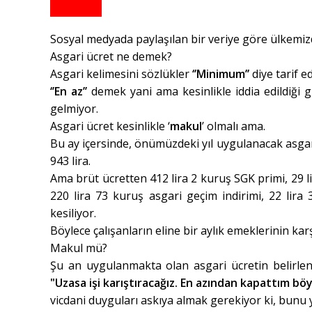
Sosyal medyada paylaşılan bir veriye göre ülkemizde
Asgari ücret ne demek?
Asgari kelimesini sözlükler
‘’Minimum’’
diye tarif ed
‘’En az’’
demek yani ama kesinlikle iddia edildiği 
gelmiyor.
Asgari ücret kesinlikle ‘
makul
’ olmalı ama.
Bu ay içersinde, önümüzdeki yıl uygulanacak asgari 
943 lira.
Ama brüt ücretten 412 lira 2 kuruş SGK primi, 29 lir
220 lira 73 kuruş asgari geçim indirimi, 22 lir
kesiliyor.
Böylece çalışanların eline bir aylık emeklerinin karş
Makul mü?
Şu an uygulanmakta olan asgari ücretin belirle
"Uzasa işi karıştıracağız. En azından kapattım böy
vicdani duyguları askıya almak gerekiyor ki, bunu 