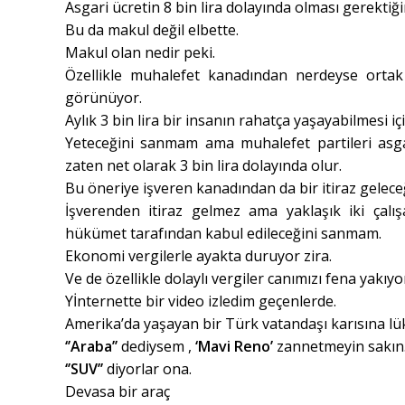
Asgari ücretin 8 bin lira dolayında olması gerektiği
Bu da makul değil elbette.
Makul olan nedir peki.
Özellikle muhalefet kanadından nerdeyse ortak 
görünüyor.
Aylık 3 bin lira bir insanın rahatça yaşayabilmesi içi
Yeteceğini sanmam ama muhalefet partileri asgar
zaten net olarak 3 bin lira dolayında olur.
Bu öneriye işveren kanadından da bir itiraz gelec
İşverenden itiraz gelmez ama yaklaşık iki çalı
hükümet tarafından kabul edileceğini sanmam.
Ekonomi vergilerle ayakta duruyor zira.
Ve de özellikle dolaylı vergiler canımızı fena yakıyo
Yİnternette bir video izledim geçenlerde.
Amerika’da yaşayan bir Türk vatandaşı karısına lük
‘’Araba’’
dediysem ,
‘Mavi Reno’
zannetmeyin sakın
‘’SUV’’
diyorlar ona.
Devasa bir araç