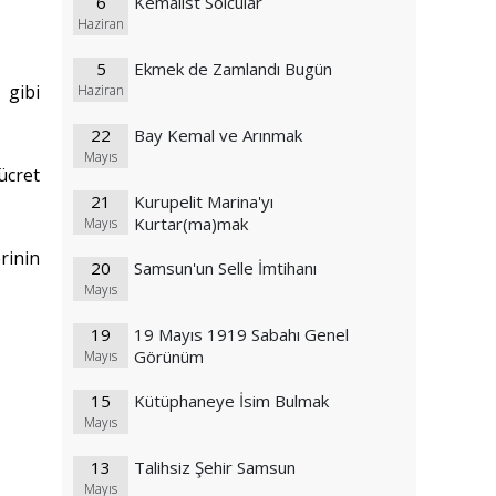
6
Kemalist Solcular
Haziran
5
Ekmek de Zamlandı Bugün
 gibi
Haziran
22
Bay Kemal ve Arınmak
Mayıs
ücret
21
Kurupelit Marina'yı
Kurtar(ma)mak
Mayıs
rinin
20
Samsun'un Selle İmtihanı
Mayıs
19
19 Mayıs 1919 Sabahı Genel
Görünüm
Mayıs
15
Kütüphaneye İsim Bulmak
Mayıs
13
Talihsiz Şehir Samsun
Mayıs