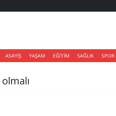
na Kaldıramaz
lu’nda
ASAYİŞ
YAŞAM
EĞİTİM
SAĞLIK
SPOR
Gıdası Geliyor
 olmalı
epkisi