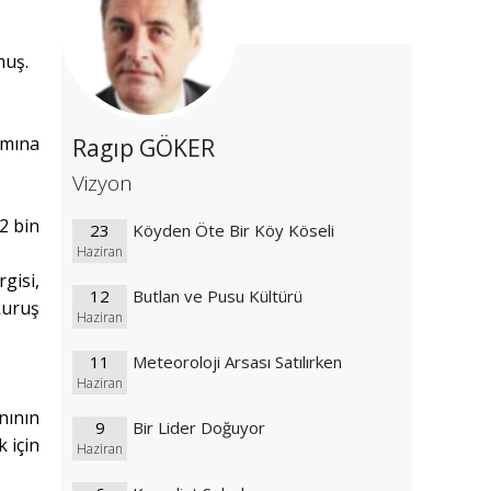
muş.
mına
Ragıp GÖKER
Vizyon
2 bin
23
Köyden Öte Bir Köy Köseli
Haziran
rgisi,
12
Butlan ve Pusu Kültürü
kuruş
Haziran
11
Meteoroloji Arsası Satılırken
Haziran
nının
9
Bir Lider Doğuyor
 için
Haziran