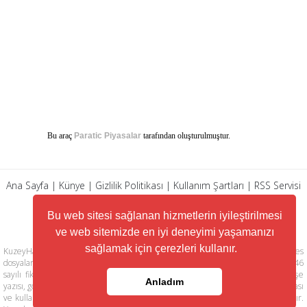
Bu araç
Paratic Piyasalar
tarafından oluşturulmuştur.
Ana Sayfa
|
Künye
|
Gizlilik Politikası
|
Kullanım Şartları
|
RSS Servisi
|
Arşiv
|
İletişim
Bu web sitesi sağlanan hizmetlerin iyileştirilmesi
ve web sitemizde en iyi deneyimi yaşamanızı
sağlamak için çerezleri kullanır.
KuzeyHaber.com sitesinde yer alan tüm yazılar, materyaller, resimler, ses
dosyaları, animasyonlar, videolar, tasarım ve düzenlemelerin telif hakları 5846
sayılı fikir ve sanat eserleri kanunu ile korunmaktadır. Her türlü haber, köşe
Anladım
yazısı, görsel, belge ve bağlantının izinsiz ve kaynak belirtilmeksizin kopyalanması
ve kullanılması durumunda her türlü yasal hakları tarafımızca saklı tutulmaktadır.