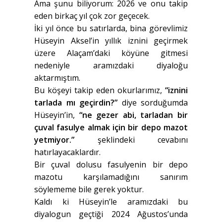
Ama şunu biliyorum: 2026 ve onu takip
eden birkaç yıl çok zor geçecek.
İki yıl önce bu satırlarda, bina görevlimiz
Hüseyin Aksel’in yıllık iznini geçirmek
üzere Alaçam’daki köyüne gitmesi
nedeniyle aramızdaki diyaloğu
aktarmıştım.
Bu köşeyi takip eden okurlarımız,
“iznini
tarlada mı geçirdin?”
diye sorduğumda
Hüseyin’in,
“ne gezer abi, tarladan bir
çuval fasulye almak için bir depo mazot
yetmiyor.”
şeklindeki cevabını
hatırlayacaklardır.
Bir çuval dolusu fasulyenin bir depo
mazotu karşılamadığını sanırım
söylememe bile gerek yoktur.
Kaldı ki Hüseyin’le aramızdaki bu
diyalogun geçtiği 2024 Ağustos’unda