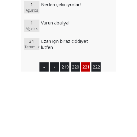
1
Neden çekiniyorlar!
Ağustos
1
Vurun abalıya!
Ağustos
31
Ezan için biraz ciddiyet
lütfen
Temmuz
«
‹
219
220
221
222