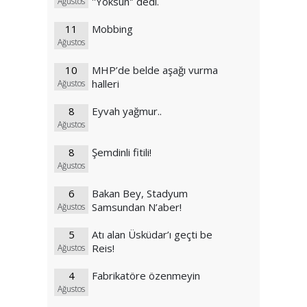
''Yoksun'’ dedi.
Ağustos
11
Mobbing
Ağustos
10
MHP’de belde aşağı vurma
halleri
Ağustos
8
Eyvah yağmur..
Ağustos
8
Şemdinli fitili!
Ağustos
6
Bakan Bey, Stadyum
Samsundan N’aber!
Ağustos
5
Atı alan Üsküdar’ı geçti be
Reis!
Ağustos
4
Fabrikatöre özenmeyin
Ağustos