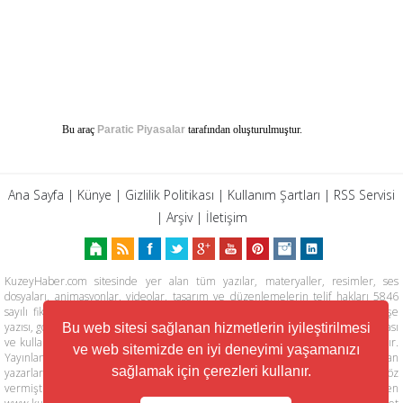
Bu araç
Paratic Piyasalar
tarafından oluşturulmuştur.
Ana Sayfa
|
Künye
|
Gizlilik Politikası
|
Kullanım Şartları
|
RSS Servisi
|
Arşiv
|
İletişim
KuzeyHaber.com sitesinde yer alan tüm yazılar, materyaller, resimler, ses
dosyaları, animasyonlar, videolar, tasarım ve düzenlemelerin telif hakları 5846
sayılı fikir ve sanat eserleri kanunu ile korunmaktadır. Her türlü haber, köşe
yazısı, görsel, belge ve bağlantının izinsiz ve kaynak belirtilmeksizin kopyalanması
Bu web sitesi sağlanan hizmetlerin iyileştirilmesi
ve kullanılması durumunda her türlü yasal hakları tarafımızca saklı tutulmaktadır.
ve web sitemizde en iyi deneyimi yaşamanızı
Yayınlanan köşe yazılarından, haberlere ve köşe yazılarına yapılan yorumlardan
sağlamak için çerezleri kullanır.
yazarları sorumludur. KuzeyHaber.com Basın Meslek İlkelerine uymaya söz
vermiştir. Web Sitemiz dışında farklı sitelere yönlendiren linklerin içeriklerinden