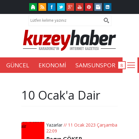
GÜNCEL
EKONOMİ
SAMSUNSPOR
10 Ocak'a Dair
Yazarlar
// 11 Ocak 2023 Çarşamba
22:09