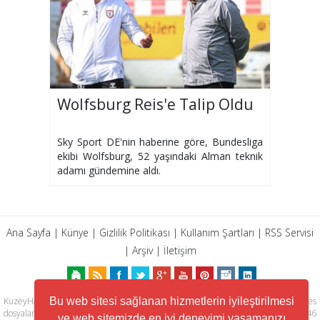
Wolfsburg Reis'e Talip Oldu
Sky Sport DE'nin haberine göre, Bundesliga
ekibi Wolfsburg, 52 yaşındaki Alman teknik
adamı gündemine aldı.
Ana Sayfa
|
Künye
|
Gizlilik Politikası
|
Kullanım Şartları
|
RSS Servisi
|
Arşiv
|
İletişim
KuzeyHaber.com sitesinde yer alan tüm yazılar, materyaller, resimler, ses
Bu web sitesi sağlanan hizmetlerin iyileştirilmesi
dosyaları, animasyonlar, videolar, tasarım ve düzenlemelerin telif hakları 5846
ve web sitemizde en iyi deneyimi yaşamanızı