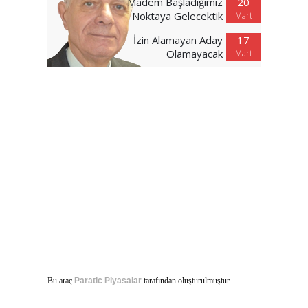
Madem Başladığımız
20
Noktaya Gelecektik
Mart
İzin Alamayan Aday
17
Olamayacak
Mart
Bu araç
Paratic Piyasalar
tarafından oluşturulmuştur.