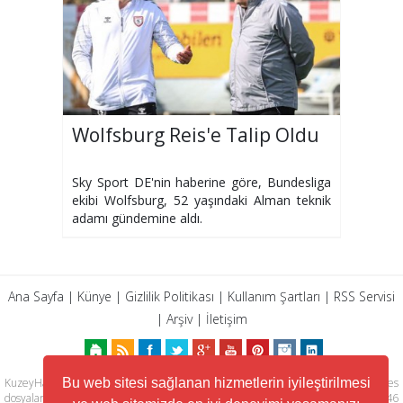
Wolfsburg Reis'e Talip Oldu
Sky Sport DE'nin haberine göre, Bundesliga
ekibi Wolfsburg, 52 yaşındaki Alman teknik
adamı gündemine aldı.
Ana Sayfa
|
Künye
|
Gizlilik Politikası
|
Kullanım Şartları
|
RSS Servisi
|
Arşiv
|
İletişim
KuzeyHaber.com sitesinde yer alan tüm yazılar, materyaller, resimler, ses
Bu web sitesi sağlanan hizmetlerin iyileştirilmesi
dosyaları, animasyonlar, videolar, tasarım ve düzenlemelerin telif hakları 5846