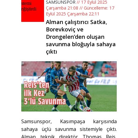
SAMSUNSPOR
// 17 Eylül 2025
Çarşamba 21:08 // Güncelleme: 17
Eylül 2025 Çarşamba 22:11
Alman çalıştırıcı Satka,
Borevkoviç ve
Drongelen’den oluşan
savunma bloğuyla sahaya
çıktı
Samsunspor, Kasımpaşa karşısında
sahaya üçlü savunma sistemiyle çıktı.
Alman teknik direktör Thomas Reis,