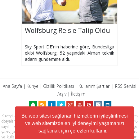
Wolfsburg Reis'e Talip Oldu
Sky Sport DE'nin haberine göre, Bundesliga
ekibi Wolfsburg, 52 yaşındaki Alman teknik
adamı gündemine aldı.
Ana Sayfa
|
Künye
|
Gizlilik Politikası
|
Kullanım Şartları
|
RSS Servisi
|
Arşiv
|
İletişim
KuzeyHaber.com sitesinde yer alan tüm yazılar, materyaller, resimler, ses
Bu web sitesi sağlanan hizmetlerin iyileştirilmesi
dosyaları, animasyonlar, videolar, tasarım ve düzenlemelerin telif hakları 5846
ve web sitemizde en iyi deneyimi yaşamanızı
sayılı fikir ve sanat eserleri kanunu ile korunmaktadır. Her türlü haber, köşe
sağlamak için çerezleri kullanır.
yazısı, görsel, belge ve bağlantının izinsiz ve kaynak belirtilmeksizin kopyalanması
ve kullanılması durumunda her türlü yasal hakları tarafımızca saklı tutulmaktadır.