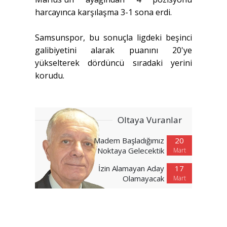
harcayınca karşılaşma 3-1 sona erdi.
Samsunspor, bu sonuçla ligdeki beşinci
galibiyetini alarak puanını 20'ye
yükselterek dördüncü sıradaki yerini
korudu.
Oltaya Vuranlar
Madem Başladığımız
20
Noktaya Gelecektik
Mart
İzin Alamayan Aday
17
Olamayacak
Mart