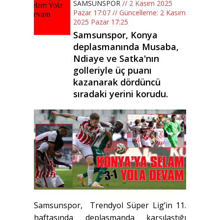
SAMSUNSPOR
// 2 Kasım 2025
Pazar 17:07 // Güncelleme: 2 Kasım
2025 Pazar 17:25
Samsunspor, Konya
deplasmanında Musaba,
Ndiaye ve Satka'nın
golleriyle üç puanı
kazanarak dördüncü
sıradaki yerini korudu.
Samsunspor, Trendyol Süper Lig’in 11.
haftasında deplasmanda karşılaştığı