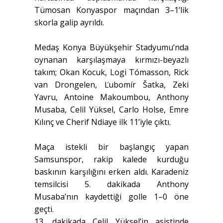
Tümosan Konyaspor maçından 3–1’lik
skorla galip ayrıldı.
Medaş Konya Büyükşehir Stadyumu’nda
oynanan karşılaşmaya kırmızı-beyazlı
takım; Okan Kocuk, Logi Tómasson, Rick
van Drongelen, Ľubomír Šatka, Zeki
Yavru, Antoine Makoumbou, Anthony
Musaba, Celil Yüksel, Carlo Holse, Emre
Kılınç ve Cherif Ndiaye ilk 11’iyle çıktı.
Maça istekli bir başlangıç yapan
Samsunspor, rakip kalede kurduğu
baskının karşılığını erken aldı. Karadeniz
temsilcisi 5. dakikada Anthony
Musaba’nın kaydettiği golle 1–0 öne
geçti.
13. dakikada Celil Yüksel’in asistinde