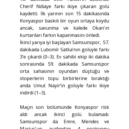
Cherif Ndiaye farkı ikiye çıkaran golü
kaydetti. İlk yarının son 15 dakikasında
Konyaspor baskılı bir oyun ortaya koydu
ancak, savunma ve kalede Okan'ın
kurtarıları farkın kapanmasını önledi.
İkinci yarıya iyi başlayan Samsunspor, 57.
dakikada Lubomír Satka’nın golüyle farkı
3’e çıkardı (0–3). Ev sahibi ekip iki dakika
sonrasında 59. dakikada Samsunspor
orta sahasının oyundan düştüğü ve
stoperlerin topu birbirlerine bıraktığı
anda Umut Nayir’in golüyle farkı ikiye
indirdi (1–3).
Maçın son bölümünde Konyaspor risk
aldı ancak ikinci golü bulamadı.
Samsunspor da Emre, Mendes ve
Marius'un ayağından 4 pozisyonu