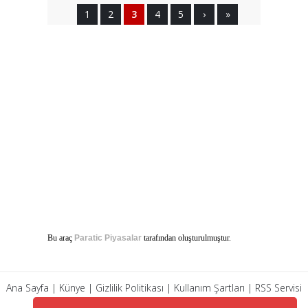
1
2
3
4
5
›
»
Bu araç
Paratic Piyasalar
tarafından oluşturulmuştur.
Ana Sayfa
|
Künye
|
Gizlilik Politikası
|
Kullanım Şartları
|
RSS Servisi
|
Arşiv
|
İletişim