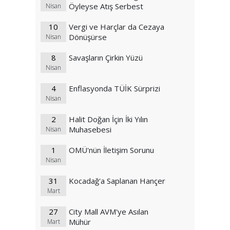
Öyleyse Atış Serbest
Nisan
10
Vergi ve Harçlar da Cezaya
Dönüşürse
Nisan
8
Savaşların Çirkin Yüzü
Nisan
4
Enflasyonda TÜİK Sürprizi
Nisan
2
Halit Doğan İçin İki Yılın
Muhasebesi
Nisan
1
OMÜ'nün İletişim Sorunu
Nisan
31
Kocadağ'a Saplanan Hançer
Mart
27
City Mall AVM'ye Asılan
Mühür
Mart