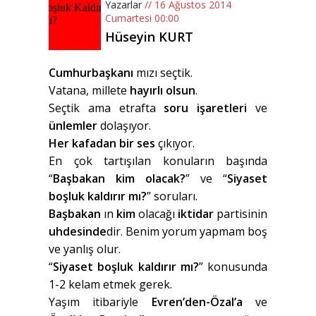
Yazarlar
// 16 Ağustos 2014
Cumartesi 00:00
Hüseyin KURT
Cumhurbaşkanı
mızı seçtik.
Vatana, millete
hayırlı olsun
.
Seçtik ama etrafta
soru işaretleri
ve
ünlemler
dolaşıyor.
Her kafadan bir ses
çıkıyor.
En çok tartışılan konuların başında
“
Başbakan kim olacak?
” ve “
Siyaset
boşluk kaldırır mı?
” soruları.
Başbakan
ın
kim
olacağı
iktidar
partisinin
uhdesinde
dir. Benim yorum yapmam boş
ve yanlış olur.
“
Siyaset boşluk kaldırır mı?
” konusunda
1-2 kelam etmek gerek.
Yaşım itibariyle
Evren’den-Özal’a
ve