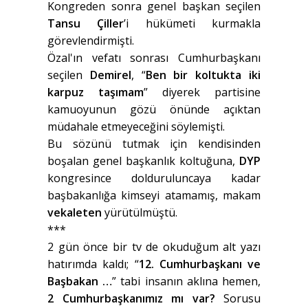
Kongreden sonra genel başkan seçilen
Tansu Çiller
’i hükümeti kurmakla
görevlendirmişti.
Özal'ın vefatı sonrası Cumhurbaşkanı
seçilen
Demirel
, “
Ben bir koltukta iki
karpuz taşımam
” diyerek partisine
kamuoyunun gözü önünde açıktan
müdahale etmeyeceğini söylemişti.
Bu sözünü tutmak için kendisinden
boşalan genel başkanlık koltuğuna,
DYP
kongresince dolduruluncaya kadar
başbakanlığa kimseyi atamamış, makam
vekaleten
yürütülmüştü.
***
2 gün önce bir tv de okuduğum alt yazı
hatırımda kaldı; “
12. Cumhurbaşkanı ve
Başbakan …
” tabi insanın aklına hemen,
2 Cumhurbaşkanımız mı var?
Sorusu