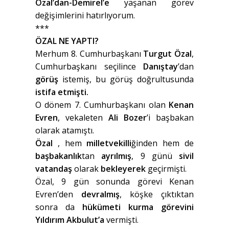
Özal’dan-Demirel’e
yaşanan görev
değişimlerini hatırlıyorum.
***
ÖZAL NE YAPTI?
Merhum 8. Cumhurbaşkanı
Turgut Özal
,
Cumhurbaşkanı seçilince
Danıştay
’dan
görüş
istemiş, bu görüş doğrultusunda
istifa etmişti.
O dönem 7. Cumhurbaşkanı olan
Kenan
Evren
, vekaleten
Ali Bozer
’i başbakan
olarak atamıştı.
Özal
, hem
milletvekilli
ğinden hem de
başbakanlık
tan
ayrılmış
, 9 günü
sivil
vatandaş
olarak
bekleyerek
geçirmişti.
Özal, 9 gün sonunda görevi Kenan
Evren’den
devralmış
, köşke çıktıktan
sonra da
hükümeti kurma görevini
Yıldırım Akbulut’a
vermişti.