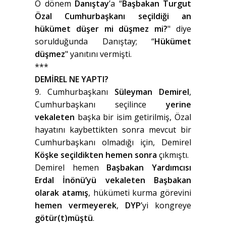
O dönem
Danıştay
’a “
Başbakan Turgut
Özal Cumhurbaşkanı seçildiği an
hükümet düşer mi düşmez mi?
" diye
sorulduğunda Danıştay; “
Hükümet
düşmez
" yanıtını vermişti.
***
DEMİREL NE YAPTI?
9. Cumhurbaşkanı
Süleyman Demirel
,
Cumhurbaşkanı seçilince
yerine
vekaleten
başka bir isim getirilmiş, Özal
hayatını kaybettikten sonra mevcut bir
Cumhurbaşkanı olmadığı için, Demirel
Köşke seçildikten hemen sonra
çıkmıştı.
Demirel hemen
Başbakan Yardımcısı
Erdal İnönü’yü vekaleten Başbakan
olarak atamış
, hükümeti kurma görevini
hemen vermeyerek
,
DYP
’yi kongreye
götür(t)müştü
.