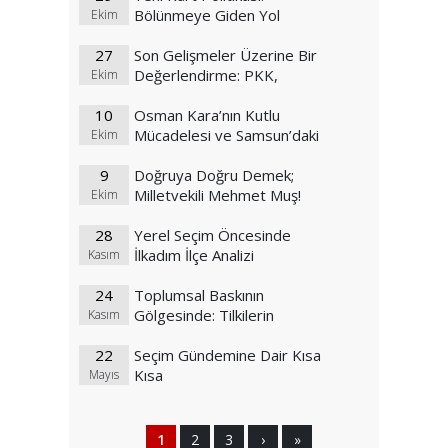
Bölünmeye Giden Yol
Ekim
Haritası mı?
27
Son Gelişmeler Üzerine Bir
Değerlendirme: PKK,
Ekim
Kürtçülük ve Küresel Planlar
10
Osman Kara’nın Kutlu
Mücadelesi ve Samsun’daki
Ekim
ABD Üssünde Askerlerin
9
Bayrak Yakma Olayı
Doğruya Doğru Demek;
Milletvekili Mehmet Muş!
Ekim
28
Yerel Seçim Öncesinde
İlkadım İlçe Analizi
Kasım
24
Toplumsal Baskının
Gölgesinde: Tilkilerin
Kasım
Hikayesi ve Modern Toplum
22
Seçim Gündemine Dair Kısa
Kısa
Mayıs
1
2
3
›
»