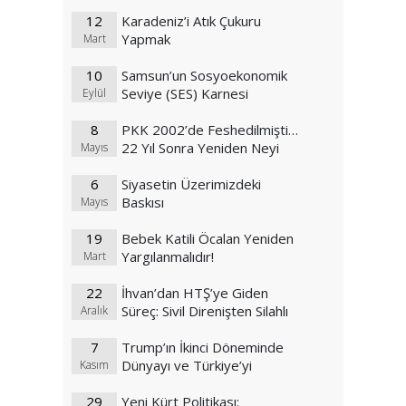
12
Karadeniz’i Atık Çukuru
Yapmak
Mart
10
Samsun’un Sosyoekonomik
Seviye (SES) Karnesi
Eylül
8
PKK 2002’de Feshedilmişti…
22 Yıl Sonra Yeniden Neyi
Mayıs
Feshediyor?
6
Siyasetin Üzerimizdeki
Baskısı
Mayıs
19
Bebek Katili Öcalan Yeniden
Yargılanmalıdır!
Mart
22
İhvan’dan HTŞ’ye Giden
Süreç: Sivil Direnişten Silahlı
Aralık
Selefi Cihatçılığa
7
Trump’ın İkinci Döneminde
Dünyayı ve Türkiye’yi
Kasım
Bekleyen Değişim Rüzgarları
29
Yeni Kürt Politikası: