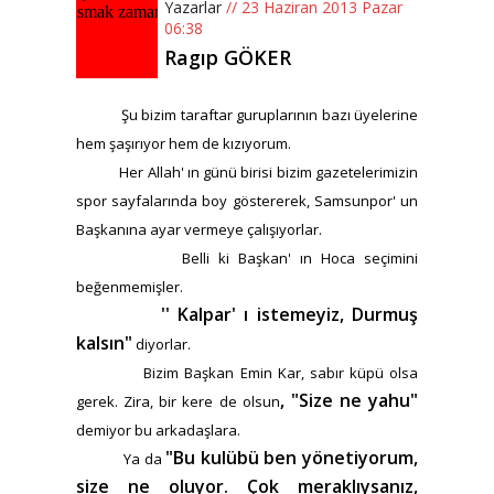
Yazarlar
// 23 Haziran 2013 Pazar
06:38
Ragıp GÖKER
Şu bizim taraftar guruplarının bazı üyelerine
hem şaşırıyor hem de kızıyorum.
Her Allah' ın günü birisi bizim gazetelerimizin
spor sayfalarında boy göstererek, Samsunpor' un
Başkanına ayar vermeye çalışıyorlar.
Belli ki Başkan' ın Hoca seçimini
beğenmemişler.
'' Kalpar' ı istemeyiz, Durmuş
kalsın"
diyorlar.
Bizim Başkan Emin Kar, sabır küpü olsa
, "Size ne yahu"
gerek. Zira, bir kere de olsun
demiyor bu arkadaşlara.
"Bu kulübü ben yönetiyorum,
Ya da
size ne oluyor. Çok meraklıysanız,