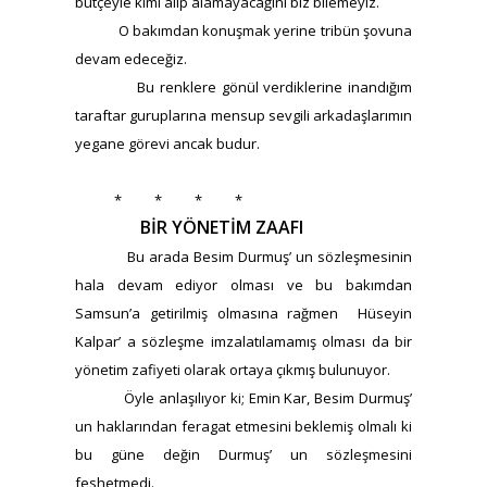
bütçeyle kimi alıp alamayacağını biz bilemeyiz.
O bakımdan konuşmak yerine tribün şovuna
devam edeceğiz.
Bu renklere gönül verdiklerine inandığım
taraftar guruplarına mensup sevgili arkadaşlarımın
yegane görevi ancak budur.
* * * *
BİR YÖNETİM ZAAFI
Bu arada Besim Durmuş’ un sözleşmesinin
hala devam ediyor olması ve bu bakımdan
Samsun’a getirilmiş olmasına rağmen Hüseyin
Kalpar’ a sözleşme imzalatılamamış olması da bir
yönetim zafiyeti olarak ortaya çıkmış bulunuyor.
Öyle anlaşılıyor ki; Emin Kar, Besim Durmuş’
un haklarından feragat etmesini beklemiş olmalı ki
bu güne değin Durmuş’ un sözleşmesini
feshetmedi.