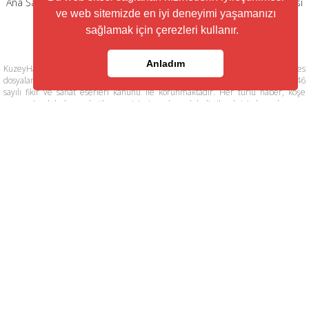
Ana Sayfa
|
Künye
|
Gizlilik Politikası
|
Kullanım Şartları
|
RSS Servisi
ve web sitemizde en iyi deneyimi yaşamanızı
|
Arşiv
|
İletişim
sağlamak için çerezleri kullanır.
Anladım
KuzeyHaber.com sitesinde yer alan tüm yazılar, materyaller, resimler, ses
dosyaları, animasyonlar, videolar, tasarım ve düzenlemelerin telif hakları 5846
sayılı fikir ve sanat eserleri kanunu ile korunmaktadır. Her türlü haber, köşe
yazısı, görsel, belge ve bağlantının izinsiz ve kaynak belirtilmeksizin kopyalanması
ve kullanılması durumunda her türlü yasal hakları tarafımızca saklı tutulmaktadır.
Yayınlanan köşe yazılarından, haberlere ve köşe yazılarına yapılan yorumlardan
yazarları sorumludur. KuzeyHaber.com Basın Meslek İlkelerine uymaya söz
vermiştir. Web Sitemiz dışında farklı sitelere yönlendiren linklerin içeriklerinden
www.kuzeyhaber.com sorumlu tutulamaz. KuzeyHaber.com sadece internet
üzerinden yayın yapmaktadır.
Günün Haberleri
Manşet Haberler
Samsun Haber
Foto Galeri
Yazarlar
RSS Servisi
Trafik ve Yol Durumu
© Copyright 2016 KUZEYHABER İnternet
Haberciliği Reklam ve Danışmanlık