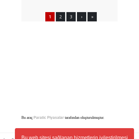
1
2
3
›
»
Bu araç
Paratic Piyasalar
tarafından oluşturulmuştur.
Bu web sitesi sağlanan hizmetlerin iyileştirilmesi