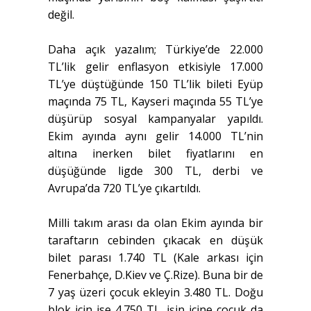
değil.
Daha açık yazalım; Türkiye’de 22.000
TL’lik gelir enflasyon etkisiyle 17.000
TL’ye düştüğünde 150 TL’lik bileti Eyüp
maçında 75 TL, Kayseri maçında 55 TL’ye
düşürüp sosyal kampanyalar yapıldı.
Ekim ayında aynı gelir 14.000 TL’nin
altına inerken bilet fiyatlarını en
düşüğünde ligde 300 TL, derbi ve
Avrupa’da 720 TL’ye çıkartıldı.
Milli takım arası da olan Ekim ayında bir
taraftarın cebinden çıkacak en düşük
bilet parası 1.740 TL (Kale arkası için
Fenerbahçe, D.Kiev ve Ç.Rize). Buna bir de
7 yaş üzeri çocuk ekleyin 3.480 TL. Doğu
blok için ise 4.750 TL, işin içine çocuk da