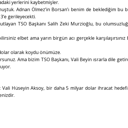
adaki yerlerini kaybetmişler.
kmuştuk. Adnan Ölmez’in Borsan’ı benim de beklediğim bu 
3’e gerileyecekti.
kutlayan TSO Başkanı Salih Zeki Murzioğlu, bu olumsuzluğ
lirsiniz elbet ama yarın birgün acı gerçekle karşılaşırsınız
 dolar olarak koydu önümüze.
unuz. Ama bizim TSO Başkanı, Vali Beyin ısrarla dile getird
ruyor.
 Vali Hüseyin Aksoy, bir daha 5 milyar dolar ihracat hedef
nizdir.