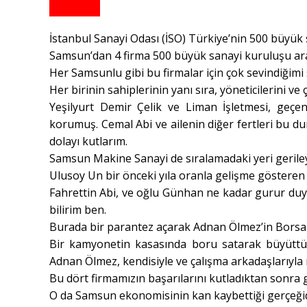
İstanbul Sanayi Odası (İSO) Türkiye’nin 500 büyük
Samsun’dan 4 firma 500 büyük sanayi kuruluşu ara
Her Samsunlu gibi bu firmalar için çok sevindiğimi
Her birinin sahiplerinin yanı sıra, yöneticilerini ve
Yeşilyurt Demir Çelik ve Liman İşletmesi, geçen
korumuş. Cemal Abi ve ailenin diğer fertleri bu d
dolayı kutlarım.
Samsun Makine Sanayi de sıralamadaki yeri gerile
Ulusoy Un bir önceki yıla oranla gelişme göstere
Fahrettin Abi, ve oğlu Günhan ne kadar gurur duysa
bilirim ben.
Burada bir parantez açarak Adnan Ölmez’in Borsan’
Bir kamyonetin kasasında boru satarak büyüttü
Adnan Ölmez, kendisiyle ve çalışma arkadaşlarıyla
Bu dört firmamızın başarılarını kutladıktan sonra 
O da Samsun ekonomisinin kan kaybettiği gerçeğid