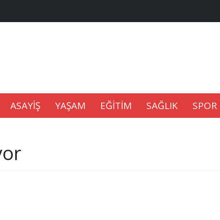
na Kaldıramaz
lu’nda
ASAYİŞ
YAŞAM
EĞİTİM
SAĞLIK
SPOR
Gıdası Geliyor
yor
epkisi