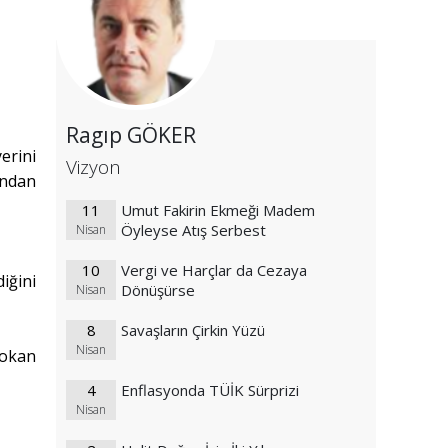
Ragıp GÖKER
erini
Vizyon
ından
11
Umut Fakirin Ekmeği Madem
Öyleyse Atış Serbest
Nisan
10
Vergi ve Harçlar da Cezaya
iğini
Dönüşürse
Nisan
8
Savaşların Çirkin Yüzü
Nisan
sokan
4
Enflasyonda TÜİK Sürprizi
Nisan