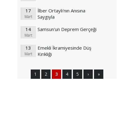
17
İlber Ortaylı'nın Anısına
Saygıyla
Mart
14
Samsun'un Deprem Gerçeği
Mart
13
Emekli İkramiyesinde Düş
Kırıklığı
Mart
1
2
3
4
5
›
»