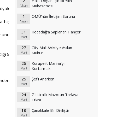
2
Halit Doğan İçin İki Yılın
Muhasebesi
Nisan
büyük
1
OMÜ'nün İletişim Sorunu
a hiç
Nisan
31
Kocadağ'a Saplanan Hançer
 bunu
Mart
27
City Mall AVM'ye Asılan
Mühür
Mart
iği 5
26
Kurupelit Marina'yı
Kurtarmak
Mart
25
Şef'i Anarken
inden
Mart
24
71 Liralık Mazotun Tarlaya
Etkisi
Mart
18
Çanakkale Bir Diriliştir
Mart