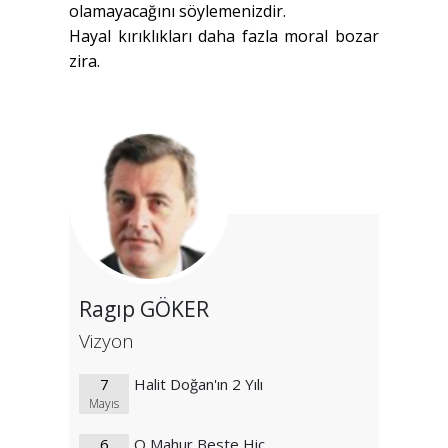
olamayacağını söylemenizdir.
Hayal kırıklıkları daha fazla moral bozar
zira.
Ragıp GÖKER
Vizyon
7
Halit Doğan'ın 2 Yılı
Mayıs
6
O Mahur Beste Hiç