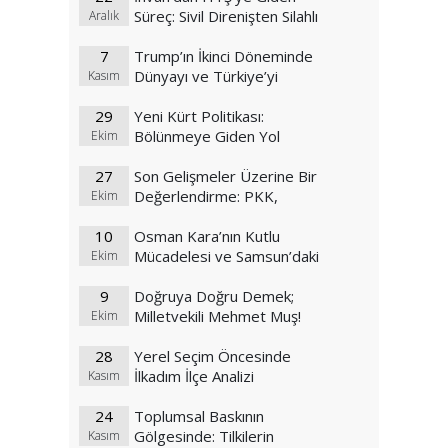
Süreç: Sivil Direnişten Silahlı
Aralık
Selefi Cihatçılığa
7
Trump’ın İkinci Döneminde
Dünyayı ve Türkiye’yi
Kasım
Bekleyen Değişim Rüzgarları
29
Yeni Kürt Politikası:
Bölünmeye Giden Yol
Ekim
Haritası mı?
27
Son Gelişmeler Üzerine Bir
Değerlendirme: PKK,
Ekim
Kürtçülük ve Küresel Planlar
10
Osman Kara’nın Kutlu
Mücadelesi ve Samsun’daki
Ekim
ABD Üssünde Askerlerin
9
Bayrak Yakma Olayı
Doğruya Doğru Demek;
Milletvekili Mehmet Muş!
Ekim
28
Yerel Seçim Öncesinde
İlkadım İlçe Analizi
Kasım
24
Toplumsal Baskının
Gölgesinde: Tilkilerin
Kasım