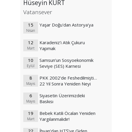
Hüseyin KURT
Vatansever
15
Yaşar Doğu'dan Astorya'ya
Nisan
12
Karadeniz’i Atık Çukuru
Yapmak
Mart
10
Samsun’un Sosyoekonomik
Seviye (SES) Karnesi
Eylül
8
PKK 2002’de Feshedilmişti…
22 Yıl Sonra Yeniden Neyi
Mayıs
Feshediyor?
6
Siyasetin Üzerimizdeki
Baskısı
Mayıs
19
Bebek Katili Öcalan Yeniden
Yargılanmalıdır!
Mart
22
İhvan’dan HTŞ’ye Giden