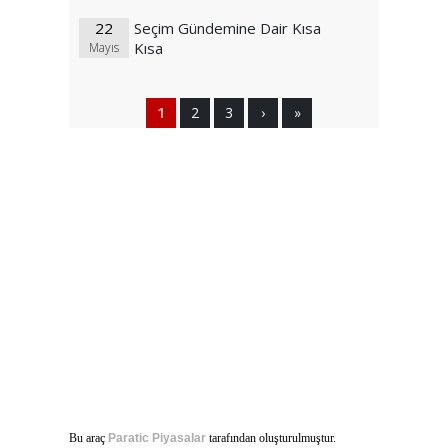
Hikayesi ve Modern Toplum
22
Seçim Gündemine Dair Kısa
Kısa
Mayıs
1
2
3
›
»
Bu araç
Paratic Piyasalar
tarafından oluşturulmuştur.