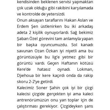
kendisinden beklenen servisi yapmaktan
çok uzak olduğu gibi rakibini karşılamada
ve kontrolde de yetersizdi.
Onun aksayan taraflarını Hakan Aslan ve
Erdem Şen üstlenirken bu iki arkadaş
adeta 2 kişilik oynuyorlardı. Sağ bekimiz
Şaban Özel görevini tam anlamıyla yapan
bir başka oyuncumuzdu. Sol kanadı
savunan Ozan Özkan iyi niyetli ama bu
görüntüsüyle bu lig’e yetmez gibi bir
görüntü vardı. Geçen Haftanın kötüsü
Kere’de hatasız oynadı. Lokman,
Djıehoua bir kere kaçırdı onda da rakip
skoru 2-2’ye getirdi.
Kalecimiz Soner Şahin çok iyi bir çizgi
kalecisi çizgide gerçekten iyi ama kaleci
antrenörümüzün onu yan toplar için de
çalıştırması gerekiyor. Çizgideyken şans