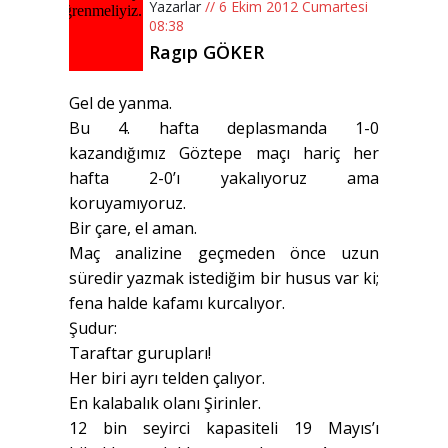
Yazarlar
// 6 Ekim 2012 Cumartesi
08:38
Ragıp GÖKER
Gel de yanma.
Bu 4. hafta deplasmanda 1-0
kazandığımız Göztepe maçı hariç her
hafta 2-0’ı yakalıyoruz ama
koruyamıyoruz.
Bir çare, el aman.
Maç analizine geçmeden önce uzun
süredir yazmak istediğim bir husus var ki;
fena halde kafamı kurcalıyor.
Şudur:
Taraftar gurupları!
Her biri ayrı telden çalıyor.
En kalabalık olanı Şirinler.
12 bin seyirci kapasiteli 19 Mayıs’ı