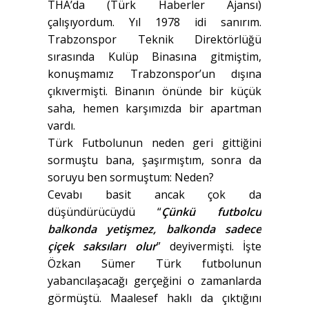
THA’da (Türk Haberler Ajansı)
çalışıyordum. Yıl 1978 idi sanırım.
Trabzonspor Teknik Direktörlüğü
sırasında Kulüp Binasına gitmiştim,
konuşmamız Trabzonspor’un dışına
çıkıvermişti. Binanın önünde bir küçük
saha, hemen karşımızda bir apartman
vardı.
Türk Futbolunun neden geri gittiğini
sormuştu bana, şaşırmıştım, sonra da
soruyu ben sormuştum: Neden?
Cevabı basit ancak çok da
düşündürücüydü “
Çünkü futbolcu
balkonda yetişmez, balkonda sadece
çiçek saksıları olur
” deyivermişti. İşte
Özkan Sümer Türk futbolunun
yabancılaşacağı gerçeğini o zamanlarda
görmüştü. Maalesef haklı da çıktığını