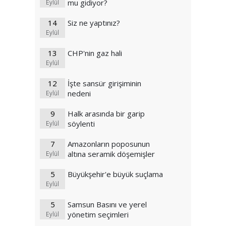
mu gidiyor?
Eylül
14
Siz ne yaptınız?
Eylül
13
CHP'nin gaz hali
Eylül
12
İşte sansür girişiminin
nedeni
Eylül
9
Halk arasında bir garip
söylenti
Eylül
7
Amazonların poposunun
altına seramik döşemişler
Eylül
5
Büyükşehir'e büyük suçlama
Eylül
5
Samsun Basını ve yerel
yönetim seçimleri
Eylül