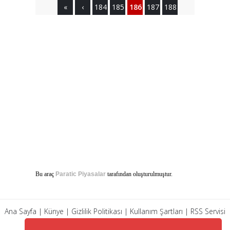
«
‹
184
185
186
187
188
Bu araç
Paratic Piyasalar
tarafından oluşturulmuştur.
Ana Sayfa
|
Künye
|
Gizlilik Politikası
|
Kullanım Şartları
|
RSS Servisi
|
Arşiv
|
İletişim