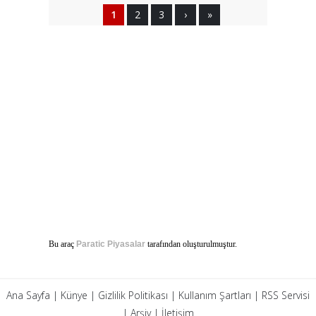
1
2
3
›
»
Bu araç
Paratic Piyasalar
tarafından oluşturulmuştur.
Ana Sayfa
|
Künye
|
Gizlilik Politikası
|
Kullanım Şartları
|
RSS Servisi
|
Arşiv
|
İletişim