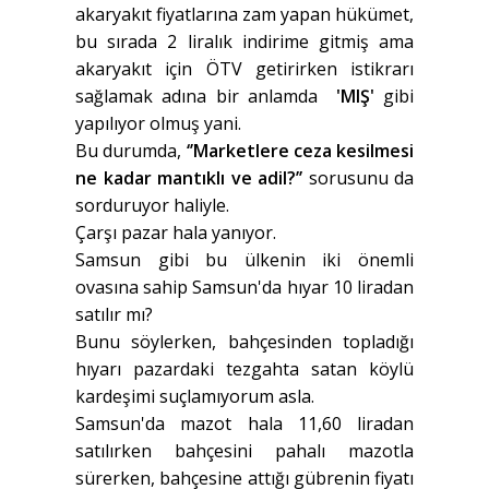
akaryakıt fiyatlarına zam yapan hükümet,
bu sırada 2 liralık indirime gitmiş ama
akaryakıt için ÖTV getirirken istikrarı
sağlamak adına bir anlamda
'MIŞ'
gibi
yapılıyor olmuş yani.
Bu durumda,
‘’Marketlere ceza kesilmesi
ne kadar mantıklı ve adil?’’
sorusunu da
sorduruyor haliyle.
Çarşı pazar hala yanıyor.
Samsun gibi bu ülkenin iki önemli
ovasına sahip Samsun'da hıyar 10 liradan
satılır mı?
Bunu söylerken, bahçesinden topladığı
hıyarı pazardaki tezgahta satan köylü
kardeşimi suçlamıyorum asla.
Samsun'da mazot hala 11,60 liradan
satılırken bahçesini pahalı mazotla
sürerken, bahçesine attığı gübrenin fiyatı