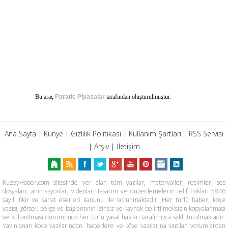
Bu araç
Paratic Piyasalar
tarafından oluşturulmuştur.
Ana Sayfa
|
Künye
|
Gizlilik Politikası
|
Kullanım Şartları
|
RSS Servisi
|
Arşiv
|
İletişim
KuzeyHaber.com sitesinde yer alan tüm yazılar, materyaller, resimler, ses
dosyaları, animasyonlar, videolar, tasarım ve düzenlemelerin telif hakları 5846
sayılı fikir ve sanat eserleri kanunu ile korunmaktadır. Her türlü haber, köşe
yazısı, görsel, belge ve bağlantının izinsiz ve kaynak belirtilmeksizin kopyalanması
ve kullanılması durumunda her türlü yasal hakları tarafımızca saklı tutulmaktadır.
Yayınlanan köşe yazılarından, haberlere ve köşe yazılarına yapılan yorumlardan